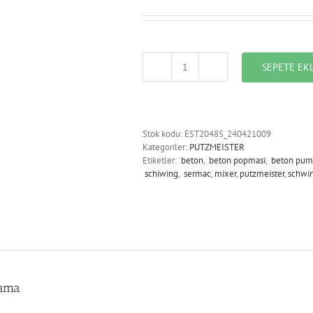
SEPETE EK
EST20485_240421009_PLAIN
COMPRESSION
RING
232*185*20
adet
Stok kodu:
EST20485_240421009
Kategoriler:
PUTZMEISTER
Etiketler:
beton
,
beton popmasi
,
beton pum
schiwing
,
sermac
,
mixer
,
putzmeister
,
schwi
lama