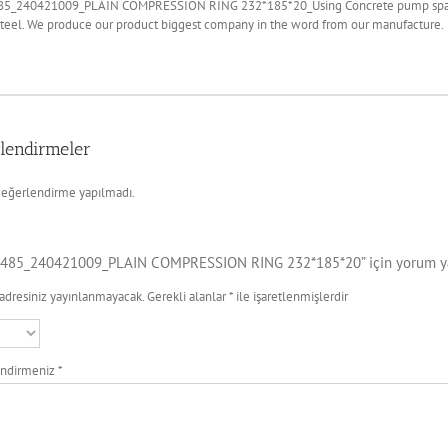
5_240421009_PLAIN COMPRESSION RING 232*185*20_Using Concrete pump spare pa
steel. We produce our product biggest company in the word from our manufacture.
lendirmeler
eğerlendirme yapılmadı.
485_240421009_PLAIN COMPRESSION RING 232*185*20” için yorum yapa
adresiniz yayınlanmayacak.
Gerekli alanlar
*
ile işaretlenmişlerdir
endirmeniz
*