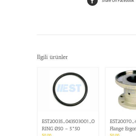
Share On Facebook
İlgili ürünler
EST20035_043503001_O
EST20070_4
RING Ø50 – 5*50
Flange Ergo
$
0.00
$
0.00