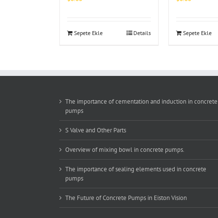
Sepete Ekle
Details
Sepete Ekle
The importance of cementation and induction in concrete
pumps
S Valve and Other Parts
Overview of mixing bowl in concrete pumps.
The importance of sealing elements used in concrete
pumps
The Future of Concrete Pumps in Eiston Vision