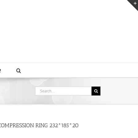
Search
for:
COMPRESSION RING 232*185*20