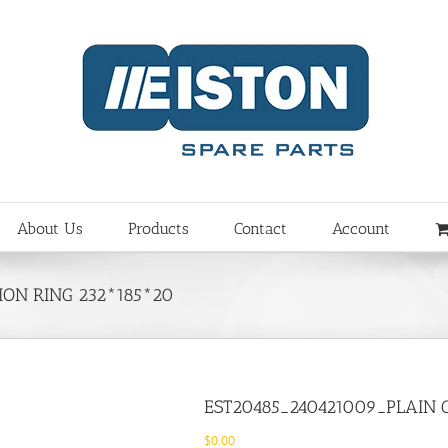
About Us
Products
Contact
Account
ION RING 232*185*20
EST20485_240421009_PLAIN 
$
0.00