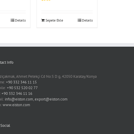
Details
Sepete Ekle
Details
tact Info
ziçakmak, Ahmet Petekçi Cd No:5 D:g, 42050 Karatay/Konya
ne:
+90 332 346 11 15
ile:
+90 532 520 02 77
:
+90 332 346 11 16
il:
info@eiston.com, export@eiston.com
b:
www.eiston.com
 Social