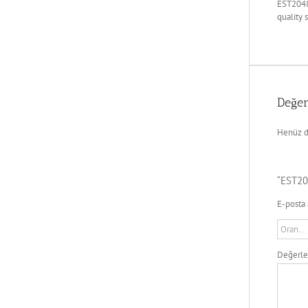
EST2048
quality 
Değer
Henüz d
“EST20
E-posta 
Değerl