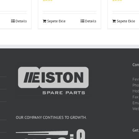
Details
Sepete Ekle
Details
Sepete Ekle
Con
Fev
Pho
Mob
Fax
Ema
We
OUR COMPANY CONTINUES TO GROWTH.
Get