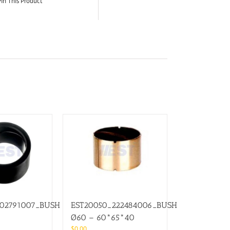
in This Product
202791007_BUSH
EST20050_222484006_BUSH
Ø60 – 60*65*40
$
0.00