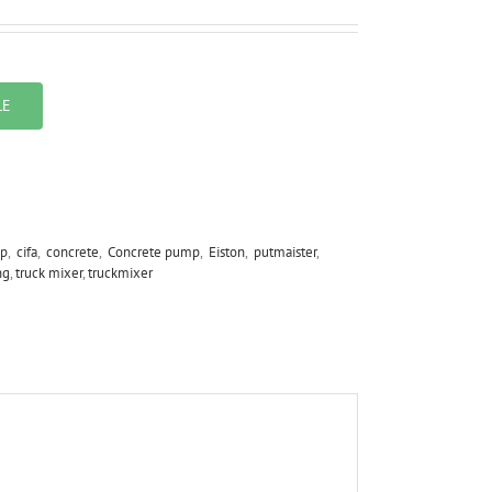
LE
p
,
cifa
,
concrete
,
Concrete pump
,
Eiston
,
putmaister
,
ng
,
truck mixer
,
truckmixer