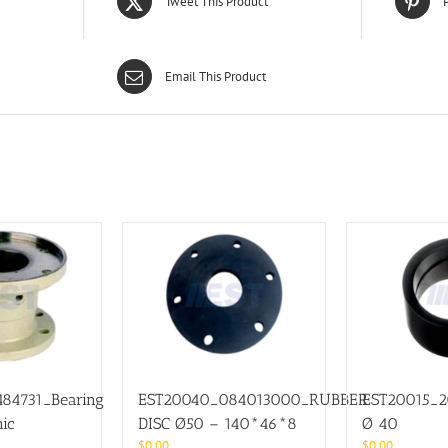
Tweet This Product
P
Email This Product
84731_Bearing
EST20040_084013000_RUBBER
EST20015_
nic
DISC Ø50 – 140*46*8
Ø 40
$
0.00
$
0.00