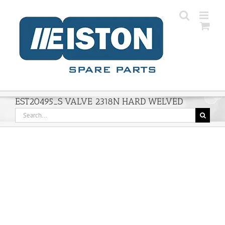
Skip
to
content
EST20495_S VALVE 2318N HARD WELVED
Search
for: