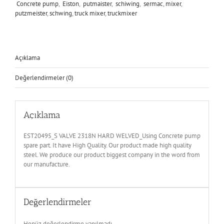
Concrete pump
,
Eiston
,
putmaister
,
schiwing
,
sermac
,
mixer
,
putzmeister
,
schwing
,
truck mixer
,
truckmixer
Açıklama
Değerlendirmeler (0)
Açıklama
EST20495_S VALVE 2318N HARD WELVED_Using Concrete pump
spare part. It have High Quality. Our product made high quality
steel. We produce our product biggest company in the word from
our manufacture.
Değerlendirmeler
Henüz değerlendirme yapılmadı.