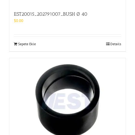
EST20015_202791007_BUSH Ø 40
$
0.00
Sepete Ekle
Details