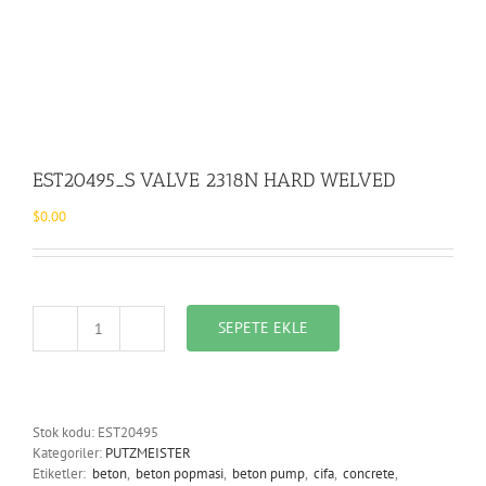
EST20495_S VALVE 2318N HARD WELVED
$
0.00
SEPETE EKLE
EST20495_S
VALVE
2318N
HARD
WELVED
Stok kodu:
EST20495
adet
Kategoriler:
PUTZMEISTER
Etiketler:
beton
,
beton popmasi
,
beton pump
,
cifa
,
concrete
,