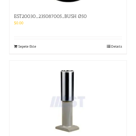
EST20030_235087005_BUSH Ø50
$
0.00
Sepete Ekle
Details