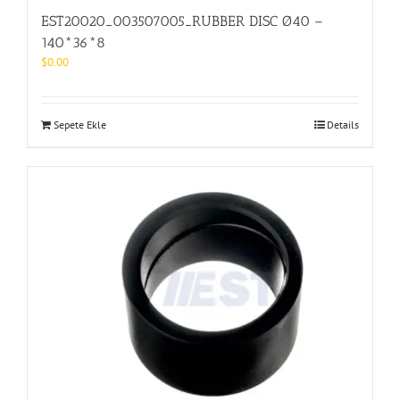
EST20020_003507005_RUBBER DISC Ø40 –
140*36*8
$
0.00
Sepete Ekle
Details