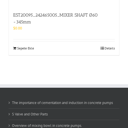
EST20095_242465005_MIXER SHAFT Ø60
-345mm
$
0.00
Sepete Ekle
Details
The importance of cementation and induction in concrete pumps
S Valve and Other Parts
Overview of mixing bowl in concrete pumps.