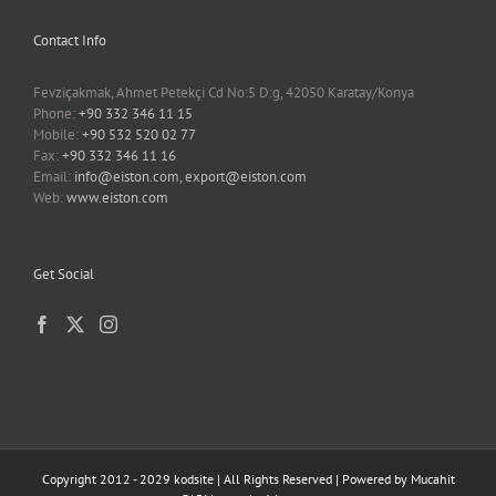
Contact Info
Fevziçakmak, Ahmet Petekçi Cd No:5 D:g, 42050 Karatay/Konya
Phone:
+90 332 346 11 15
Mobile:
+90 532 520 02 77
Fax:
+90 332 346 11 16
Email:
info@eiston.com, export@eiston.com
Web:
www.eiston.com
Get Social
Copyright 2012 - 2029 kodsite | All Rights Reserved | Powered by
Mucahit