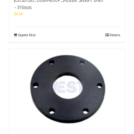
EST20120_055894009_MIXER SHAFT Ø40
-315mm
$
0.00
Sepete Ekle
Details