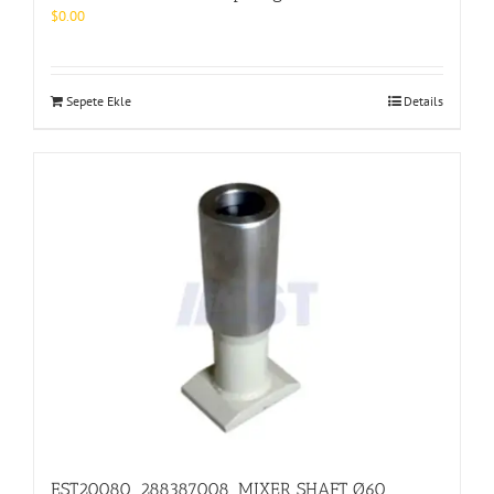
$
0.00
Sepete Ekle
Details
EST20080_288387008_MIXER SHAFT Ø60