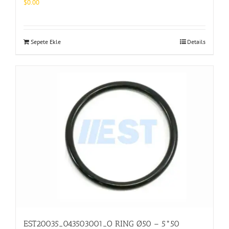
$
0.00
Sepete Ekle
Details
EST20035_043503001_O RING Ø50 – 5*50