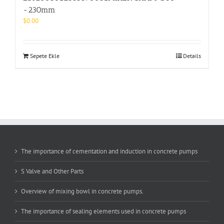
-230mm
$
0.00
Sepete Ekle
Details
The importance of cementation and induction in concrete pumps
S Valve and Other Parts
Overview of mixing bowl in concrete pumps.
The importance of sealing elements used in concrete pumps