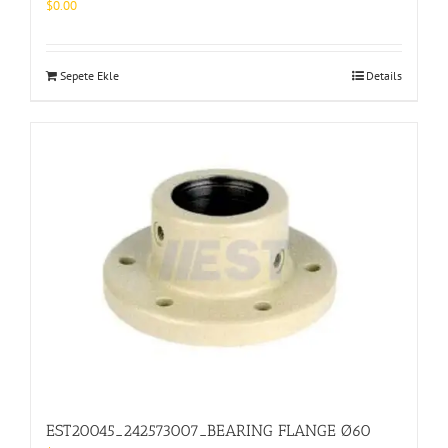
$
0.00
Sepete Ekle
Details
EST20045_242573007_BEARING FLANGE Ø60