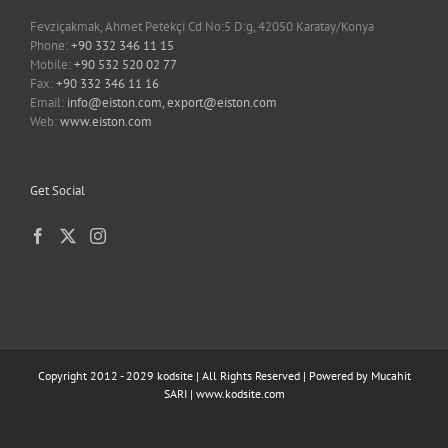
Fevziçakmak, Ahmet Petekçi Cd No:5 D:g, 42050 Karatay/Konya
Phone:
+90 332 346 11 15
Mobile:
+90 532 520 02 77
Fax:
+90 332 346 11 16
Email:
info@eiston.com, export@eiston.com
Web:
www.eiston.com
Get Social
Copyright 2012 - 2029 kodsite | All Rights Reserved | Powered by
Mucahit
SARI
|
www.kodsite.com