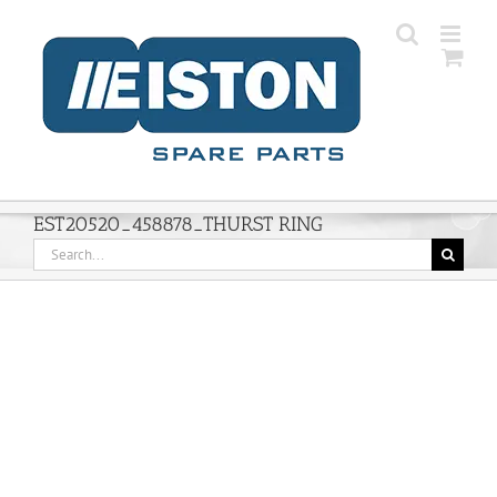
Skip
to
content
EST20520_458878_THURST RING
Search
for: