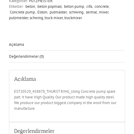
Kategoriler:
PUTZMEISTER
Etiketler:
beton
,
beton popmasi
,
beton pump
,
cifa
,
concrete
,
Concrete pump
,
Eiston
,
putmaister
,
schiwing
,
sermac
,
mixer
,
putzmeister
,
schwing
,
truck mixer
,
truckmixer
Açıklama
Değerlendirmeler (0)
Açıklama
EST20520_458878_THURST RING_Using Concrete pump spare
part. It have High Quality. Our product made high quality steel.
We produce our product biggest company in the word from our
manufacture.
Değerlendirmeler