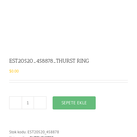
EST20520_458878_THURST RING
$
0.00
SEPETE EKLE
EST20520_458878_THURST
RING
adet
Stok kodu:
EST20520_458878