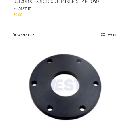
EST20100_251010001_MIXER SHAFT Ø50
-250mm
$
0.00
Sepete Ekle
Details