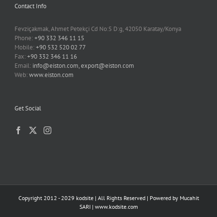
Contact Info
Fevziçakmak, Ahmet Petekçi Cd No:5 D:g, 42050 Karatay/Konya
Phone:
+90 332 346 11 15
Mobile:
+90 532 520 02 77
Fax:
+90 332 346 11 16
Email:
info@eiston.com, export@eiston.com
Web:
www.eiston.com
Get Social
Copyright 2012 - 2029 kodsite | All Rights Reserved | Powered by
Mucahit
SARI
|
www.kodsite.com