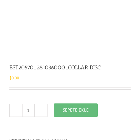
EST20570_281036000_COLLAR DISC
$
0.00
SEPETE EKLE
EST20570_281036000_COLLAR
DISC
adet