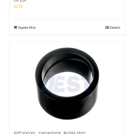
$
0.00
Sepete Ekle
Details
EST20030_235087005_BUSH Ø50