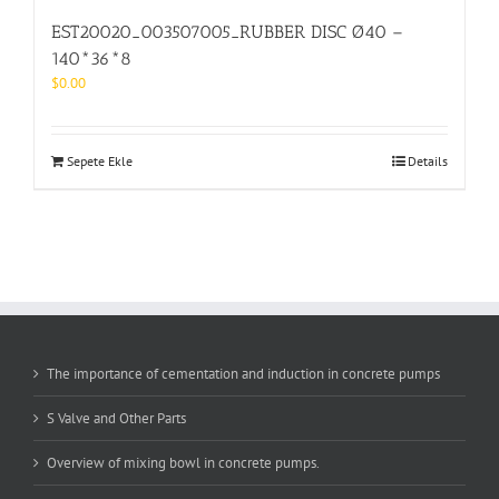
EST20020_003507005_RUBBER DISC Ø40 –
140*36*8
$
0.00
Sepete Ekle
Details
The importance of cementation and induction in concrete pumps
S Valve and Other Parts
Overview of mixing bowl in concrete pumps.