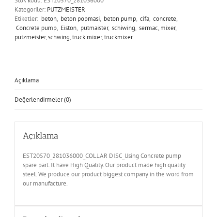
Stok kodu:
EST20570_281036000
Kategoriler:
PUTZMEISTER
Etiketler:
beton
,
beton popmasi
,
beton pump
,
cifa
,
concrete
,
Concrete pump
,
Eiston
,
putmaister
,
schiwing
,
sermac
,
mixer
,
putzmeister
,
schwing
,
truck mixer
,
truckmixer
Açıklama
Değerlendirmeler (0)
Açıklama
EST20570_281036000_COLLAR DISC_Using Concrete pump
spare part. It have High Quality. Our product made high quality
steel. We produce our product biggest company in the word from
our manufacture.