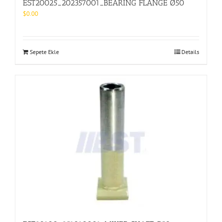
EST20025_202357001_BEARING FLANGE Ø50
$
0.00
Sepete Ekle
Details