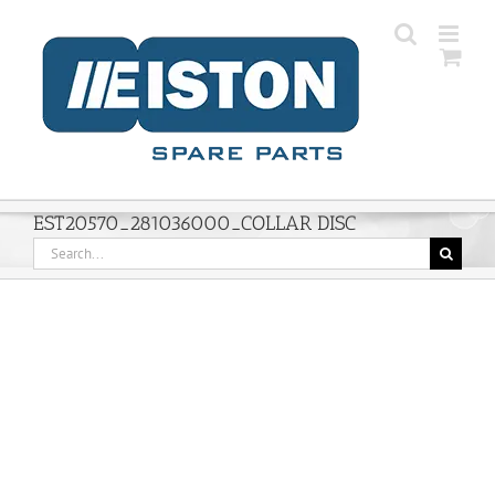
Skip
to
content
EST20570_281036000_COLLAR DISC
Search
for: