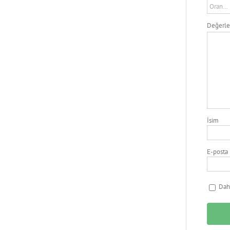
Değerl
İsim
E-posta
Daha