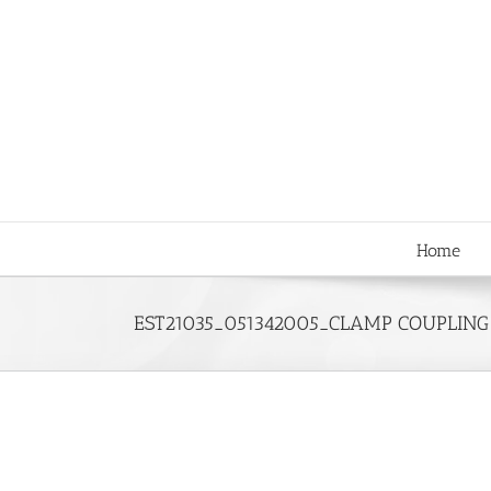
Skip
to
content
Home
EST21035_051342005_CLAMP COUPLING