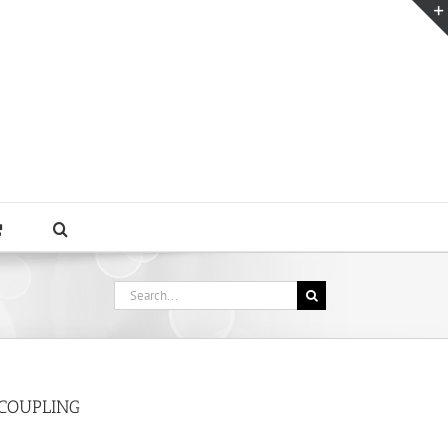
Search
for:
 COUPLING