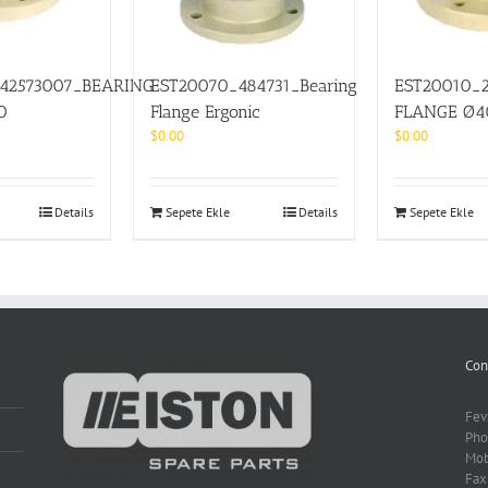
242573007_BEARING
EST20070_484731_Bearing
EST20010_
0
Flange Ergonic
FLANGE Ø4
$
0.00
$
0.00
Details
Sepete Ekle
Details
Sepete Ekle
Con
Fev
Pho
Mob
Fax