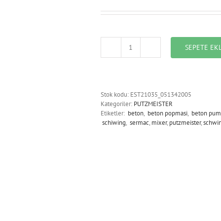
SEPETE EK
EST21035_051342005_CLAMP
COUPLING
adet
Stok kodu:
EST21035_051342005
Kategoriler:
PUTZMEISTER
Etiketler:
beton
,
beton popmasi
,
beton pum
schiwing
,
sermac
,
mixer
,
putzmeister
,
schwi