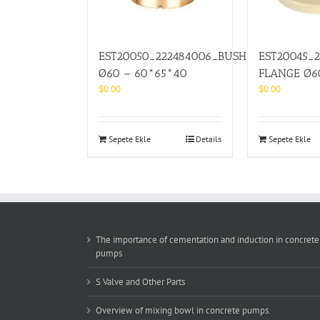
EST20050_222484006_BUSH
EST20045_
Ø60 – 60*65*40
FLANGE Ø6
$
0.00
$
0.00
Sepete Ekle
Details
Sepete Ekle
The importance of cementation and induction in concrete
pumps
S Valve and Other Parts
Overview of mixing bowl in concrete pumps.