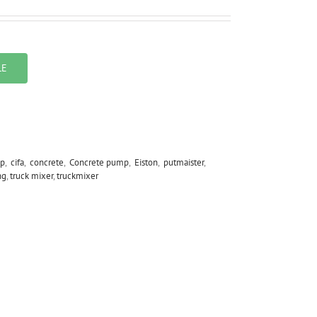
LE
p
,
cifa
,
concrete
,
Concrete pump
,
Eiston
,
putmaister
,
ng
,
truck mixer
,
truckmixer