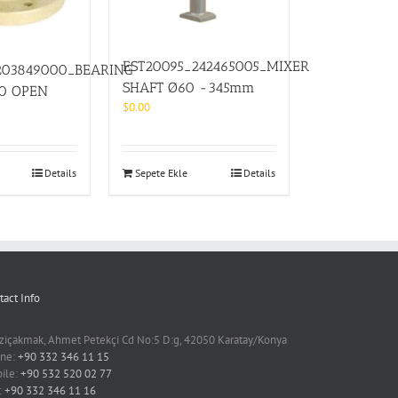
EST20095_242465005_MIXER
203849000_BEARING
SHAFT Ø60 -345mm
0 OPEN
$
0.00
Details
Sepete Ekle
Details
tact Info
ziçakmak, Ahmet Petekçi Cd No:5 D:g, 42050 Karatay/Konya
ne:
+90 332 346 11 15
ile:
+90 532 520 02 77
:
+90 332 346 11 16