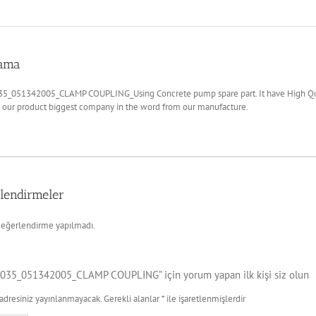
lama
5_051342005_CLAMP COUPLING_Using Concrete pump spare part. It have High Quali
 our product biggest company in the word from our manufacture.
lendirmeler
eğerlendirme yapılmadı.
035_051342005_CLAMP COUPLING” için yorum yapan ilk kişi siz olun
adresiniz yayınlanmayacak.
Gerekli alanlar
*
ile işaretlenmişlerdir