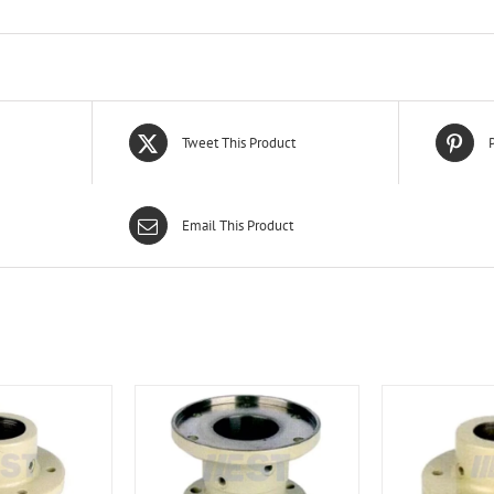
Tweet This Product
P
Email This Product