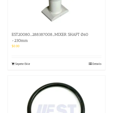
EST20080_288387008_MIXER SHAFT Ø60
-230mm
$
0.00
Sepete Ekle
Details