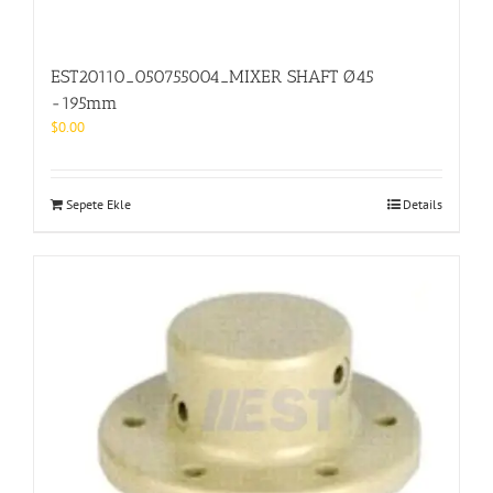
EST20110_050755004_MIXER SHAFT Ø45
-195mm
$
0.00
Sepete Ekle
Details