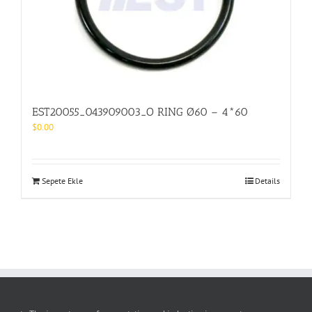
EST20055_043909003_O RING Ø60 – 4*60
$
0.00
Sepete Ekle
Details