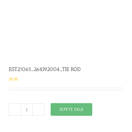
EST21065_264392004_TIE ROD
$
0.00
SEPETE EKLE
EST21065_264392004_TIE
ROD
adet