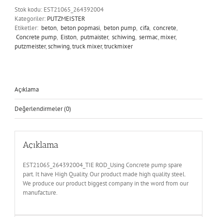
Stok kodu:
EST21065_264392004
Kategoriler:
PUTZMEISTER
Etiketler:
beton
,
beton popmasi
,
beton pump
,
cifa
,
concrete
,
Concrete pump
,
Eiston
,
putmaister
,
schiwing
,
sermac
,
mixer
,
putzmeister
,
schwing
,
truck mixer
,
truckmixer
Açıklama
Değerlendirmeler (0)
Açıklama
EST21065_264392004_TIE ROD_Using Concrete pump spare
part. It have High Quality. Our product made high quality steel.
We produce our product biggest company in the word from our
manufacture.