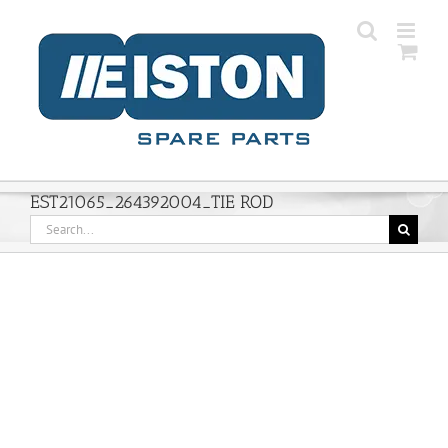
Skip
to
content
EST21065_264392004_TIE ROD
Search
for: