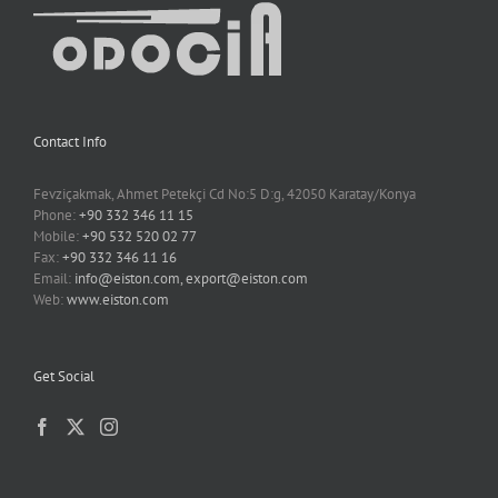
Contact Info
Fevziçakmak, Ahmet Petekçi Cd No:5 D:g, 42050 Karatay/Konya
Phone:
+90 332 346 11 15
Mobile:
+90 532 520 02 77
Fax:
+90 332 346 11 16
Email:
info@eiston.com, export@eiston.com
Web:
www.eiston.com
Get Social