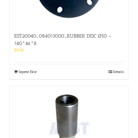
EST20040_084013000_RUBBER DISC Ø50 –
140*46*8
$
0.00
Sepete Ekle
Details