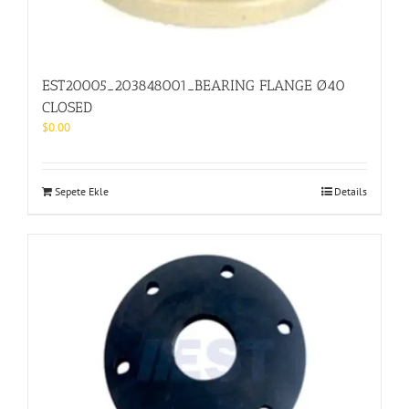
EST20005_203848001_BEARING FLANGE Ø40
CLOSED
$
0.00
Sepete Ekle
Details