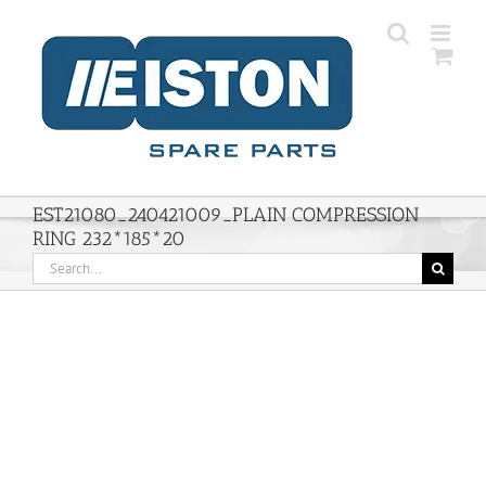
Skip
to
content
EST21080_240421009_PLAIN COMPRESSION
RING 232*185*20
Search
for: