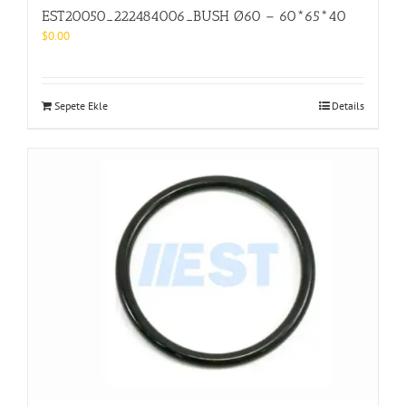
EST20050_222484006_BUSH Ø60 – 60*65*40
$
0.00
Sepete Ekle
Details