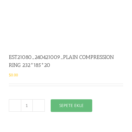
EST21080_240421009_PLAIN COMPRESSION
RING 232*185*20
$
0.00
SEPETE EKLE
EST21080_240421009_PLAIN
COMPRESSION
RING
232*185*20
adet