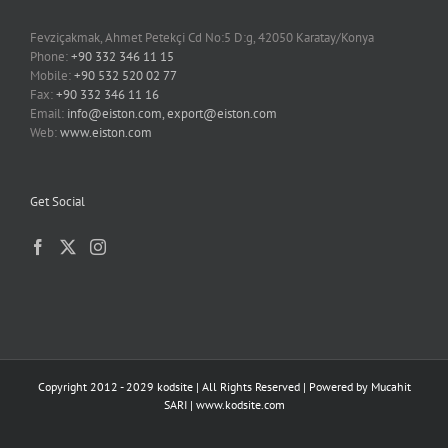
Fevziçakmak, Ahmet Petekçi Cd No:5 D:g, 42050 Karatay/Konya
Phone:
+90 332 346 11 15
Mobile:
+90 532 520 02 77
Fax:
+90 332 346 11 16
Email:
info@eiston.com, export@eiston.com
Web:
www.eiston.com
Get Social
Copyright 2012 - 2029 kodsite | All Rights Reserved | Powered by
Mucahit
SARI
|
www.kodsite.com