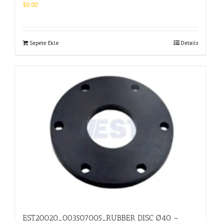
$
0.00
Sepete Ekle
Details
EST20020_003507005_RUBBER DISC Ø40 –