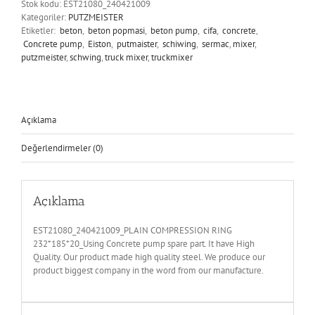
Stok kodu:
EST21080_240421009
Kategoriler:
PUTZMEISTER
Etiketler:
beton
,
beton popmasi
,
beton pump
,
cifa
,
concrete
,
Concrete pump
,
Eiston
,
putmaister
,
schiwing
,
sermac
,
mixer
,
putzmeister
,
schwing
,
truck mixer
,
truckmixer
Açıklama
Değerlendirmeler (0)
Açıklama
EST21080_240421009_PLAIN COMPRESSION RING
232*185*20_Using Concrete pump spare part. It have High
Quality. Our product made high quality steel. We produce our
product biggest company in the word from our manufacture.