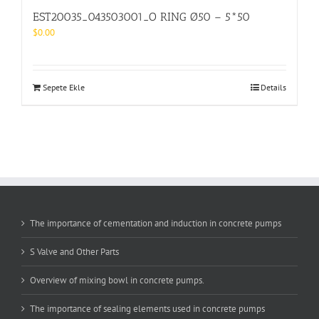
EST20035_043503001_O RING Ø50 – 5*50
$
0.00
Sepete Ekle
Details
The importance of cementation and induction in concrete pumps
S Valve and Other Parts
Overview of mixing bowl in concrete pumps.
The importance of sealing elements used in concrete pumps