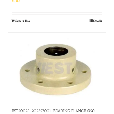
$
0.00
Sepete Ekle
Details
EST20025_202357001_BEARING FLANGE Ø50