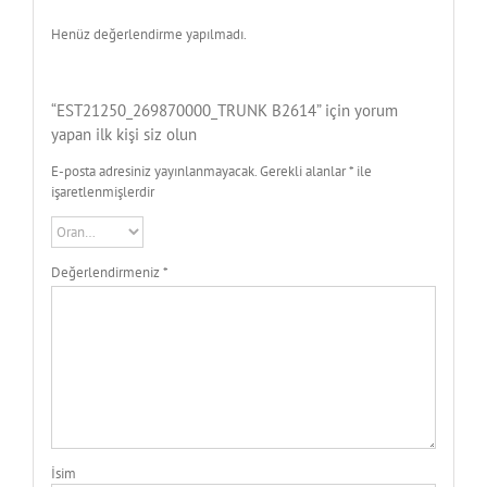
Henüz değerlendirme yapılmadı.
“EST21250_269870000_TRUNK B2614” için yorum
yapan ilk kişi siz olun
E-posta adresiniz yayınlanmayacak.
Gerekli alanlar
*
ile
işaretlenmişlerdir
Değerlendirmeniz
*
İsim