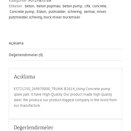
Kategoriler:
PUTZMEISTER
Etiketler:
beton
,
beton popmasi
,
beton pump
,
cifa
,
concrete
,
Concrete pump
,
Eiston
,
putmaister
,
schiwing
,
sermac
,
mixer
,
putzmeister
,
schwing
,
truck mixer
,
truckmixer
Açıklama
Değerlendirmeler (0)
Açıklama
EST21250_269870000_TRUNK B2614_Using Concrete pump
spare part. It have High Quality. Our product made high quality
steel. We produce our product biggest company in the word from
our manufacture.
Değerlendirmeler