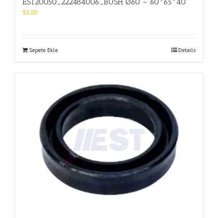
EST20050_222484006_BUSH Ø60 – 60*65*40
$
0.00
Sepete Ekle
Details