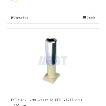
$
0.00
Sepete Ekle
Details
EST20085_278096009_MIXER SHAFT Ø60
-250mm