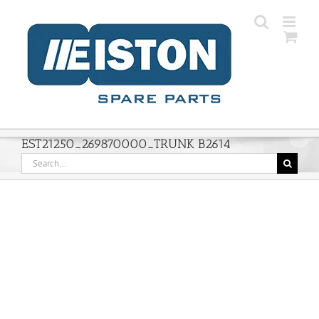
Skip
to
content
EST21250_269870000_TRUNK B2614
Search
for: