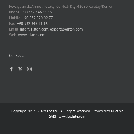
Fevziçakmak, Ahmet Petekçi Cd No:5 D:g, 42050 Karatay/Konya
Phone:
+90 332 346 11 15
Mobile:
+90 532 520 02 77
Fax:
+90 332 346 11 16
Email:
info@eiston.com, export@eiston.com
Web:
www.eiston.com
Get Social
Copyright 2012 - 2029 kodsite | All Rights Reserved | Powered by
Mucahit
SARI
|
www.kodsite.com