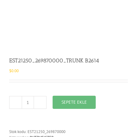
EST21250_269870000_TRUNK B2614
$
0.00
SEPETE EKLE
EST21250_269870000_TRUNK
B2614
adet
Stok kodu:
EST21250_269870000