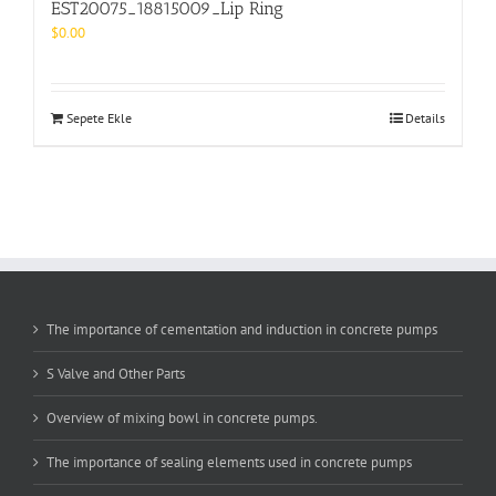
EST20075_18815009_Lip Ring
$
0.00
Sepete Ekle
Details
The importance of cementation and induction in concrete pumps
S Valve and Other Parts
Overview of mixing bowl in concrete pumps.
The importance of sealing elements used in concrete pumps