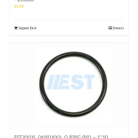
$
0.00
Sepete Ekle
Details
EST20035_043503001_O RING Ø50 – 5*50