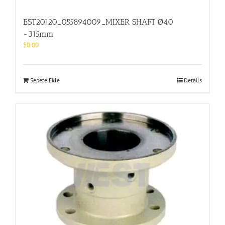
EST20120_055894009_MIXER SHAFT Ø40
-315mm
$
0.00
Sepete Ekle
Details