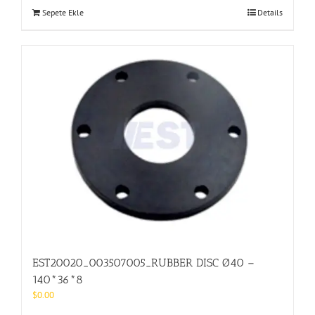
Sepete Ekle
Details
EST20020_003507005_RUBBER DISC Ø40 –
140*36*8
$
0.00