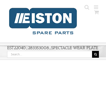
Skip
to
content
EST22040_283353008_SPECTACLE WEAR PLATE
Search
for: