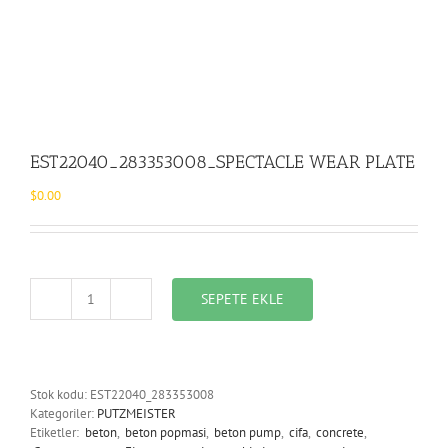
EST22040_283353008_SPECTACLE WEAR PLATE
$
0.00
SEPETE EKLE
EST22040_283353008_SPECTACLE
WEAR
PLATE
adet
Stok kodu:
EST22040_283353008
Kategoriler:
PUTZMEISTER
Etiketler:
beton
,
beton popmasi
,
beton pump
,
cifa
,
concrete
,