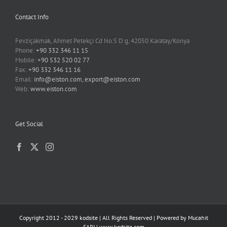
Contact Info
Fevziçakmak, Ahmet Petekçi Cd No:5 D:g, 42050 Karatay/Konya
Phone:
+90 332 346 11 15
Mobile:
+90 532 520 02 77
Fax:
+90 332 346 11 16
Email:
info@eiston.com, export@eiston.com
Web:
www.eiston.com
Get Social
Copyright 2012 - 2029 kodsite | All Rights Reserved | Powered by
Mucahit
SARI
|
www.kodsite.com