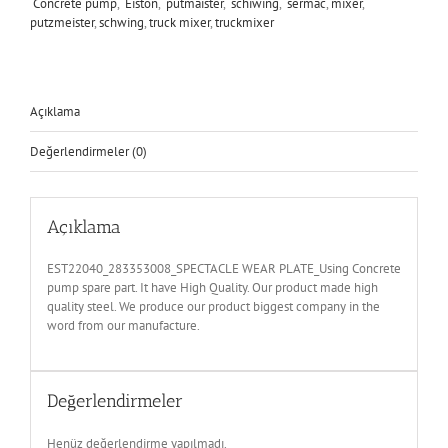
Concrete pump
,
Eiston
,
putmaister
,
schiwing
,
sermac
,
mixer
,
putzmeister
,
schwing
,
truck mixer
,
truckmixer
Açıklama
Değerlendirmeler (0)
Açıklama
EST22040_283353008_SPECTACLE WEAR PLATE_Using Concrete
pump spare part. It have High Quality. Our product made high
quality steel. We produce our product biggest company in the
word from our manufacture.
Değerlendirmeler
Henüz değerlendirme yapılmadı.