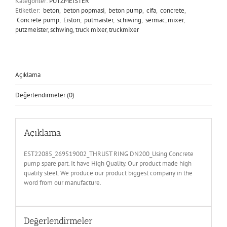
Kategoriler:
PUTZMEISTER
Etiketler:
beton
,
beton popmasi
,
beton pump
,
cifa
,
concrete
,
Concrete pump
,
Eiston
,
putmaister
,
schiwing
,
sermac
,
mixer
,
putzmeister
,
schwing
,
truck mixer
,
truckmixer
Açıklama
Değerlendirmeler (0)
Açıklama
EST22085_269519002_THRUST RING DN200_Using Concrete
pump spare part. It have High Quality. Our product made high
quality steel. We produce our product biggest company in the
word from our manufacture.
Değerlendirmeler