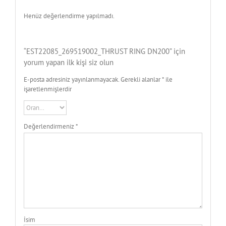
Henüz değerlendirme yapılmadı.
“EST22085_269519002_THRUST RING DN200” için
yorum yapan ilk kişi siz olun
E-posta adresiniz yayınlanmayacak.
Gerekli alanlar
*
ile
işaretlenmişlerdir
Değerlendirmeniz
*
İsim