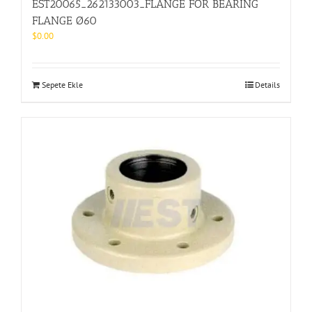
EST20065_262133003_FLANGE FOR BEARING
FLANGE Ø60
$
0.00
Sepete Ekle
Details