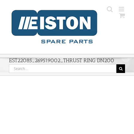
Skip
to
content
EST22085_269519002_THRUST RING DN200
Search
for: