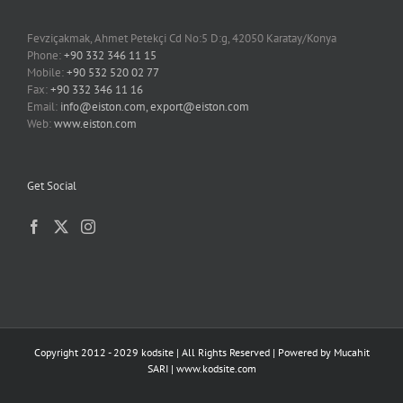
Fevziçakmak, Ahmet Petekçi Cd No:5 D:g, 42050 Karatay/Konya
Phone:
+90 332 346 11 15
Mobile:
+90 532 520 02 77
Fax:
+90 332 346 11 16
Email:
info@eiston.com, export@eiston.com
Web:
www.eiston.com
Get Social
Copyright 2012 - 2029 kodsite | All Rights Reserved | Powered by
Mucahit
SARI
|
www.kodsite.com