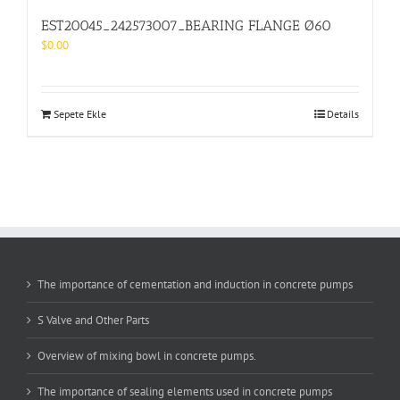
EST20045_242573007_BEARING FLANGE Ø60
$
0.00
Sepete Ekle
Details
The importance of cementation and induction in concrete pumps
S Valve and Other Parts
Overview of mixing bowl in concrete pumps.
The importance of sealing elements used in concrete pumps