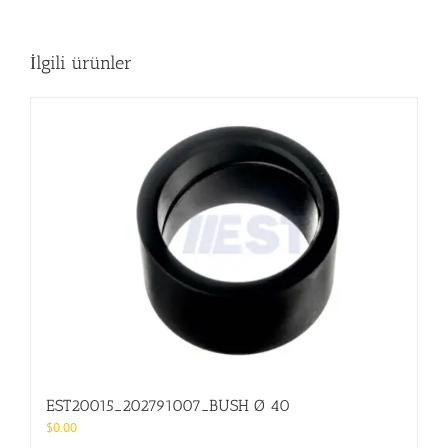
İlgili ürünler
EST20015_202791007_BUSH Ø 40
$
0.00