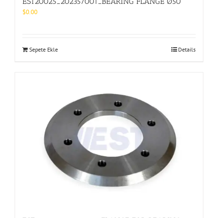
EST20025_202357001_BEARING FLANGE Ø50
$
0.00
Sepete Ekle
Details