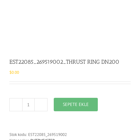
EST22085_269519002_THRUST RING DN200
$
0.00
SEPETE EKLE
EST22085_269519002_THRUST
RING
DN200
adet
Stok kodu:
EST22085_269519002