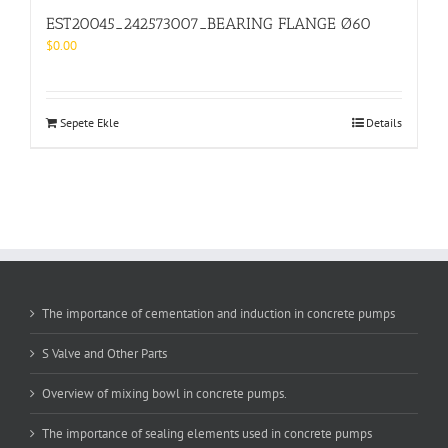
EST20045_242573007_BEARING FLANGE Ø60
$
0.00
Sepete Ekle
Details
The importance of cementation and induction in concrete pumps
S Valve and Other Parts
Overview of mixing bowl in concrete pumps.
The importance of sealing elements used in concrete pumps