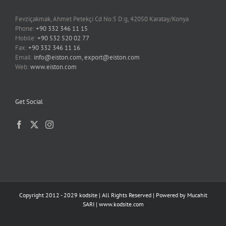
Fevziçakmak, Ahmet Petekçi Cd No:5 D:g, 42050 Karatay/Konya
Phone:
+90 332 346 11 15
Mobile:
+90 532 520 02 77
Fax:
+90 332 346 11 16
Email:
info@eiston.com, export@eiston.com
Web:
www.eiston.com
Get Social
Copyright 2012 - 2029 kodsite | All Rights Reserved | Powered by
Mucahit
SARI
|
www.kodsite.com