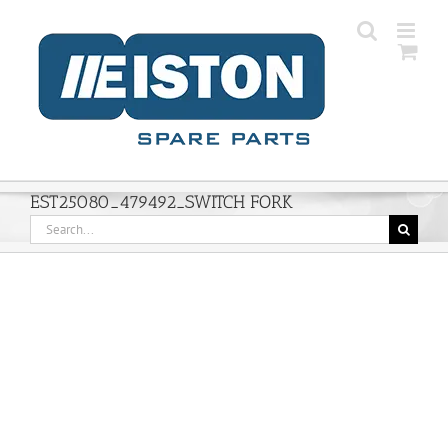
Skip
to
content
EST25080_479492_SWITCH FORK
Search
for: