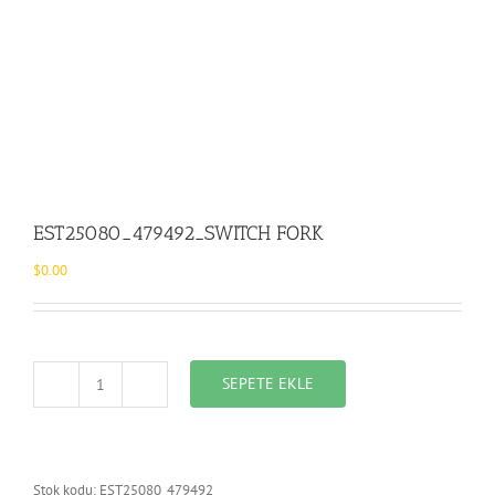
EST25080_479492_SWITCH FORK
$
0.00
SEPETE EKLE
EST25080_479492_SWITCH
FORK
adet
Stok kodu:
EST25080_479492