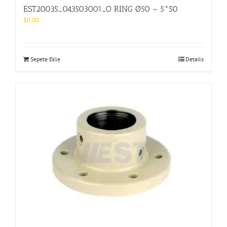
EST20035_043503001_O RING Ø50 – 5*50
$
0.00
Sepete Ekle
Details