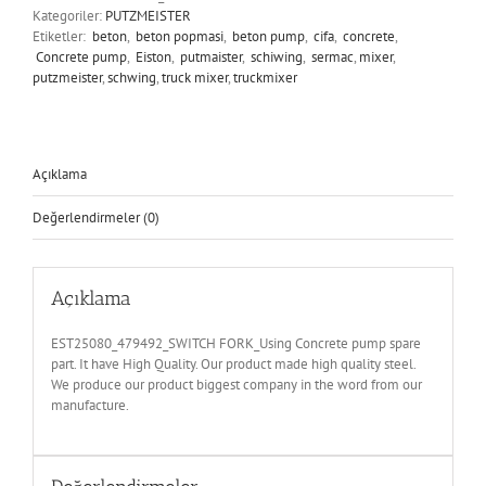
Kategoriler:
PUTZMEISTER
Etiketler:
beton
,
beton popmasi
,
beton pump
,
cifa
,
concrete
,
Concrete pump
,
Eiston
,
putmaister
,
schiwing
,
sermac
,
mixer
,
putzmeister
,
schwing
,
truck mixer
,
truckmixer
Açıklama
Değerlendirmeler (0)
Açıklama
EST25080_479492_SWITCH FORK_Using Concrete pump spare
part. It have High Quality. Our product made high quality steel.
We produce our product biggest company in the word from our
manufacture.