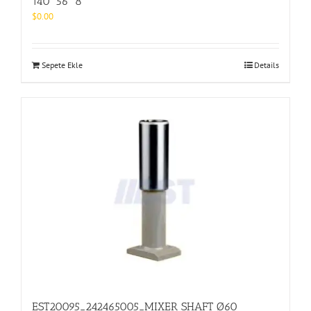
140*56*8
$
0.00
Sepete Ekle
Details
EST20095_242465005_MIXER SHAFT Ø60