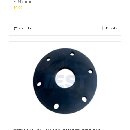
-345mm
$
0.00
Sepete Ekle
Details