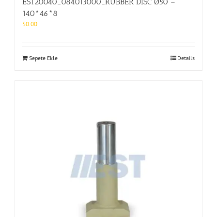
EST20040_084013000_RUBBER DISC Ø50 –
140*46*8
$
0.00
Sepete Ekle
Details