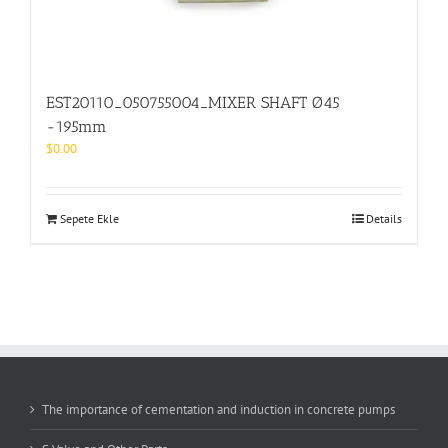
EST20110_050755004_MIXER SHAFT Ø45
-195mm
$
0.00
Sepete Ekle
Details
The importance of cementation and induction in concrete pumps