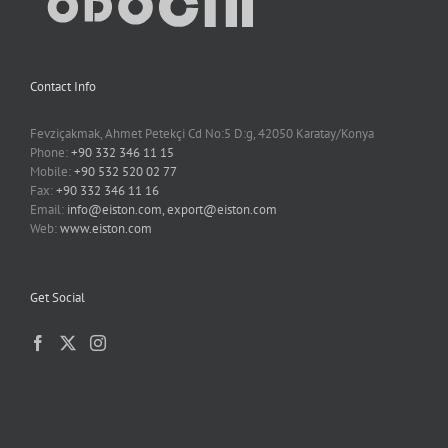
Contact Info
Fevziçakmak, Ahmet Petekçi Cd No:5 D:g, 42050 Karatay/Konya
Phone:
+90 332 346 11 15
Mobile:
+90 532 520 02 77
Fax:
+90 332 346 11 16
Email:
info@eiston.com, export@eiston.com
Web:
www.eiston.com
Get Social