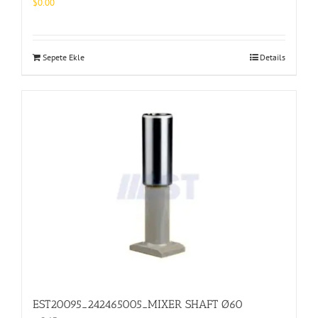
$
0.00
Sepete Ekle
Details
EST20095_242465005_MIXER SHAFT Ø60