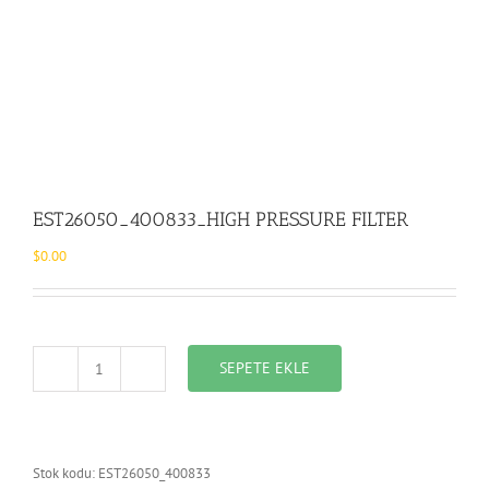
EST26050_400833_HIGH PRESSURE FILTER
$
0.00
SEPETE EKLE
EST26050_400833_HIGH
PRESSURE
FILTER
adet
Stok kodu:
EST26050_400833