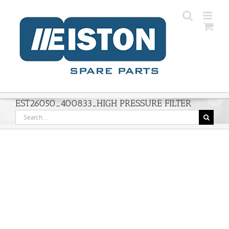
Skip
to
content
EST26050_400833_HIGH PRESSURE FILTER
Search
for: