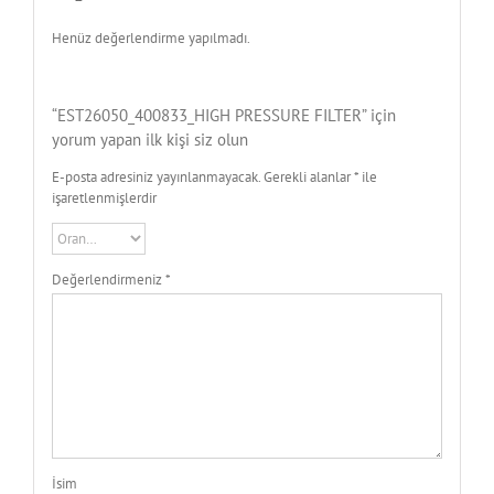
Henüz değerlendirme yapılmadı.
“EST26050_400833_HIGH PRESSURE FILTER” için
yorum yapan ilk kişi siz olun
E-posta adresiniz yayınlanmayacak.
Gerekli alanlar
*
ile
işaretlenmişlerdir
Değerlendirmeniz
*
İsim