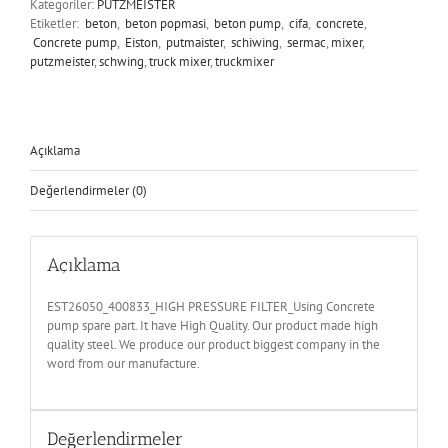
Kategoriler:
PUTZMEISTER
Etiketler:
beton
,
beton popmasi
,
beton pump
,
cifa
,
concrete
,
Concrete pump
,
Eiston
,
putmaister
,
schiwing
,
sermac
,
mixer
,
putzmeister
,
schwing
,
truck mixer
,
truckmixer
Açıklama
Değerlendirmeler (0)
Açıklama
EST26050_400833_HIGH PRESSURE FILTER_Using Concrete
pump spare part. It have High Quality. Our product made high
quality steel. We produce our product biggest company in the
word from our manufacture.
Değerlendirmeler