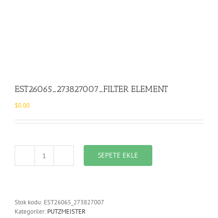
EST26065_273827007_FILTER ELEMENT
$
0.00
SEPETE EKLE
EST26065_273827007_FILTER
ELEMENT
adet
Stok kodu:
EST26065_273827007
Kategoriler:
PUTZMEISTER