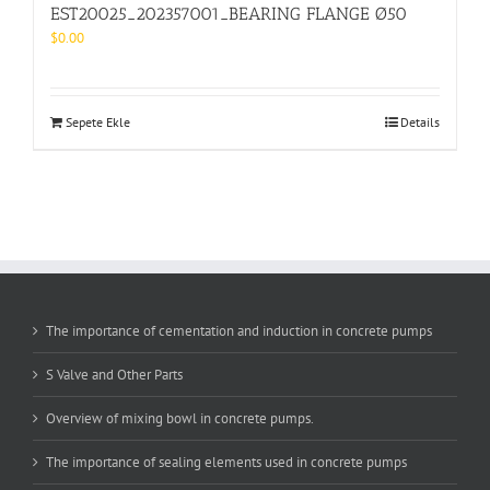
EST20025_202357001_BEARING FLANGE Ø50
$
0.00
Sepete Ekle
Details
The importance of cementation and induction in concrete pumps
S Valve and Other Parts
Overview of mixing bowl in concrete pumps.
The importance of sealing elements used in concrete pumps