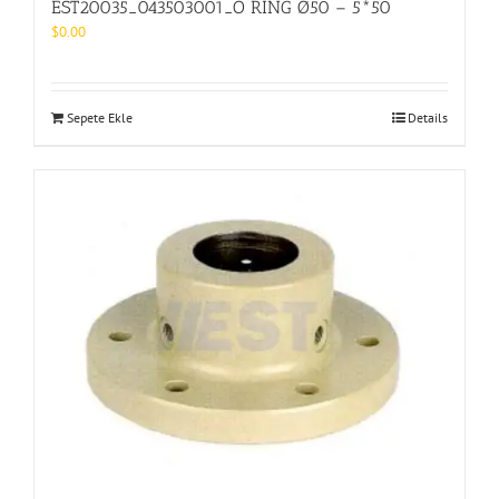
EST20035_043503001_O RING Ø50 – 5*50
$
0.00
Sepete Ekle
Details