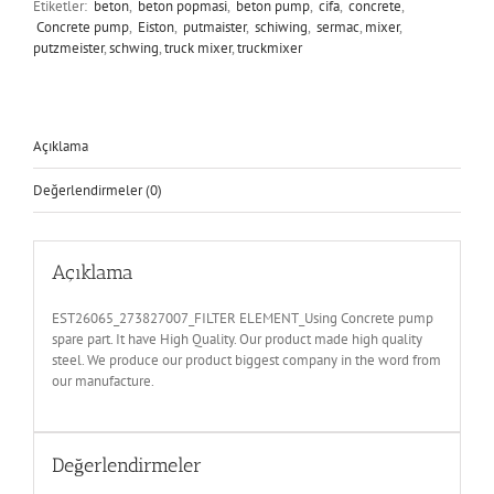
Etiketler:
beton
,
beton popmasi
,
beton pump
,
cifa
,
concrete
,
Concrete pump
,
Eiston
,
putmaister
,
schiwing
,
sermac
,
mixer
,
putzmeister
,
schwing
,
truck mixer
,
truckmixer
Açıklama
Değerlendirmeler (0)
Açıklama
EST26065_273827007_FILTER ELEMENT_Using Concrete pump
spare part. It have High Quality. Our product made high quality
steel. We produce our product biggest company in the word from
our manufacture.
Değerlendirmeler