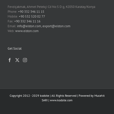
Fevziçakmak, Ahmet Petekçi Cd No:5 D:g, 42050 Karatay/Konya
Phone:
+90 332 346 11 15
Mobile:
+90 532 520 02 77
Fax:
+90 332 346 11 16
Email:
info@eiston.com, export@eiston.com
Web:
www.eiston.com
Get Social
Copyright 2012 - 2029 kodsite | All Rights Reserved | Powered by
Mucahit
SARI
|
www.kodsite.com