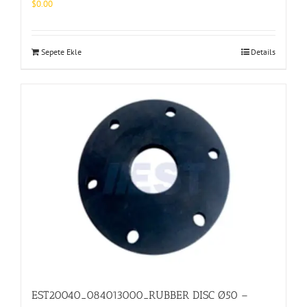
$
0.00
Sepete Ekle
Details
EST20040_084013000_RUBBER DISC Ø50 –