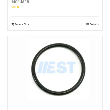
140*46*8
$
0.00
Sepete Ekle
Details