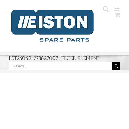
Skip
to
content
EST26065_273827007_FILTER ELEMENT
Search
for: