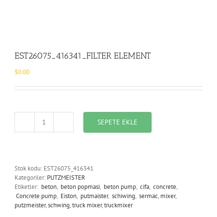
EST26075_416341_FILTER ELEMENT
$
0.00
SEPETE EKLE
EST26075_416341_FILTER
ELEMENT
adet
Stok kodu:
EST26075_416341
Kategoriler:
PUTZMEISTER
Etiketler:
beton
,
beton popmasi
,
beton pump
,
cifa
,
concrete
,
Concrete pump
,
Eiston
,
putmaister
,
schiwing
,
sermac
,
mixer
,
putzmeister
,
schwing
,
truck mixer
,
truckmixer