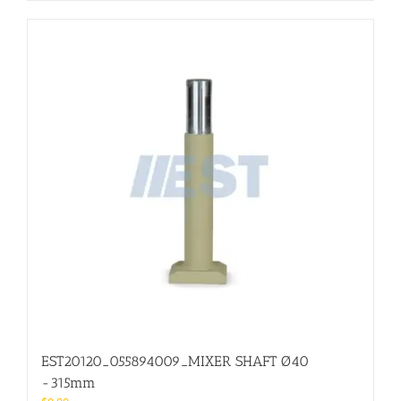
EST20120_055894009_MIXER SHAFT Ø40
-315mm