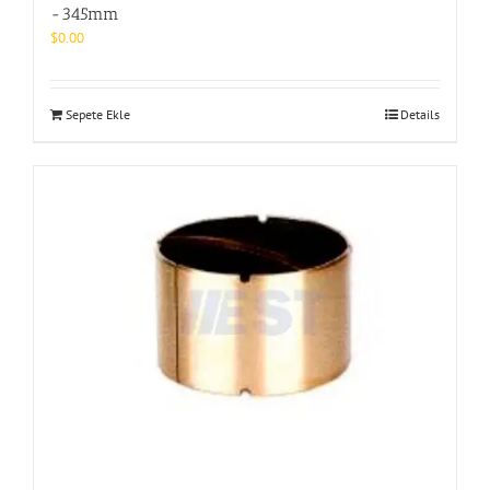
-345mm
$
0.00
Sepete Ekle
Details