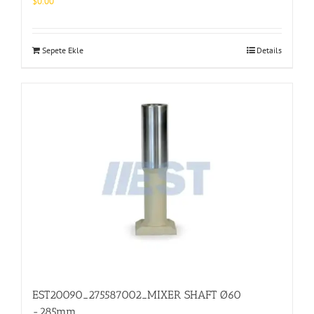
$
0.00
Sepete Ekle
Details
EST20090_275587002_MIXER SHAFT Ø60
-285mm