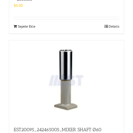
$
0.00
Sepete Ekle
Details
EST20095_242465005_MIXER SHAFT Ø60