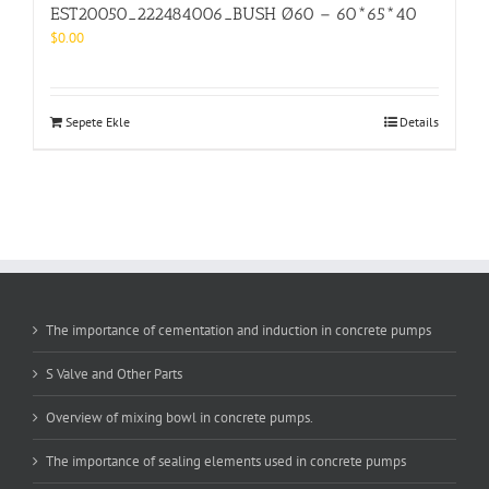
EST20050_222484006_BUSH Ø60 – 60*65*40
$
0.00
Sepete Ekle
Details
The importance of cementation and induction in concrete pumps
S Valve and Other Parts
Overview of mixing bowl in concrete pumps.
The importance of sealing elements used in concrete pumps