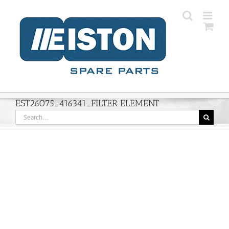
Skip
to
content
EST26075_416341_FILTER ELEMENT
Search
for: