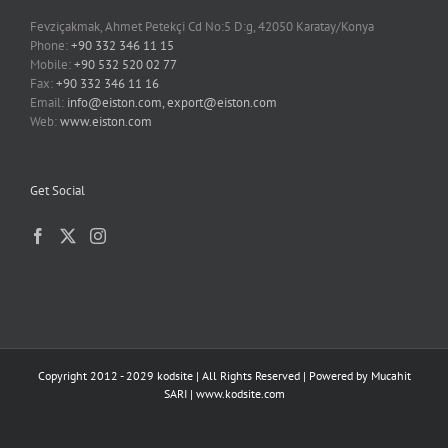
Fevziçakmak, Ahmet Petekçi Cd No:5 D:g, 42050 Karatay/Konya
Phone:
+90 332 346 11 15
Mobile:
+90 532 520 02 77
Fax:
+90 332 346 11 16
Email:
info@eiston.com, export@eiston.com
Web:
www.eiston.com
Get Social
Copyright 2012 - 2029 kodsite | All Rights Reserved | Powered by
Mucahit
SARI
|
www.kodsite.com