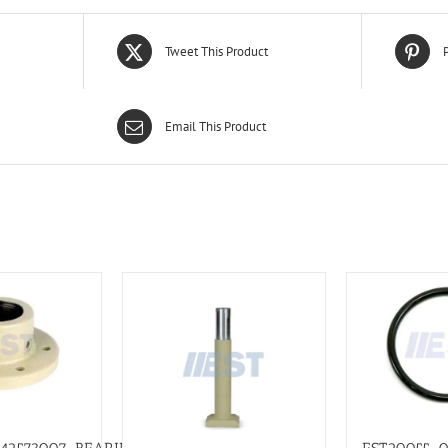
Tweet This Product
P
Email This Product