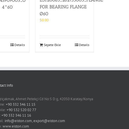
043909003_O
FOR BEARING FLANGE
– 4*60
Ø60
$
0.00
Details
Sepete Ekle
Details
tact Info
ziçakmak, Ahmet Petekçi Cd No:5 D:g, 42050 Karatay/Konya
ne:
+90 332 346 11 15
ile:
+90 532 520 02 77
:
+90 332 346 11 16
il:
info@eiston.com, export@eiston.com
b:
www.eiston.com