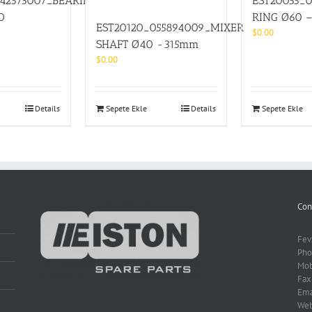
242573007_BEARING
EST20055_
0
RING Ø60 
EST20120_055894009_MIXER
$
0.00
SHAFT Ø40 -315mm
$
0.00
Details
Sepete Ekle
Details
Sepete Ekle
Con
Fev
Pho
Mob
Fax
Ema
We