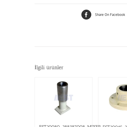
Share On Facebook
İlgili ürünler
EST20080_288387008_MIXER