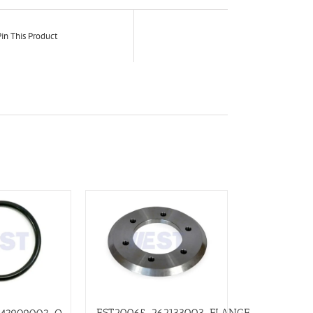
in This Product
EST20065_262133003_FLANGE