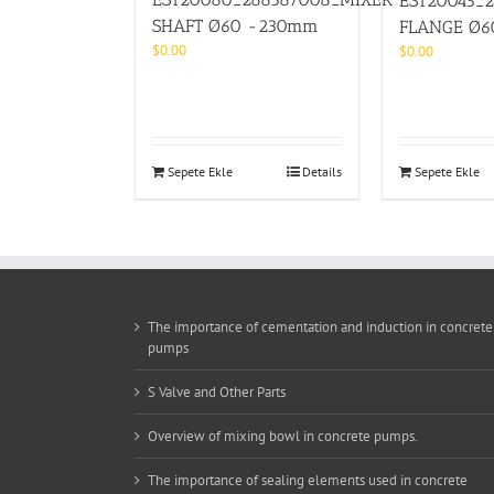
EST20045_
SHAFT Ø60 -230mm
FLANGE Ø6
$
0.00
$
0.00
Sepete Ekle
Details
Sepete Ekle
The importance of cementation and induction in concrete
pumps
S Valve and Other Parts
Overview of mixing bowl in concrete pumps.
The importance of sealing elements used in concrete