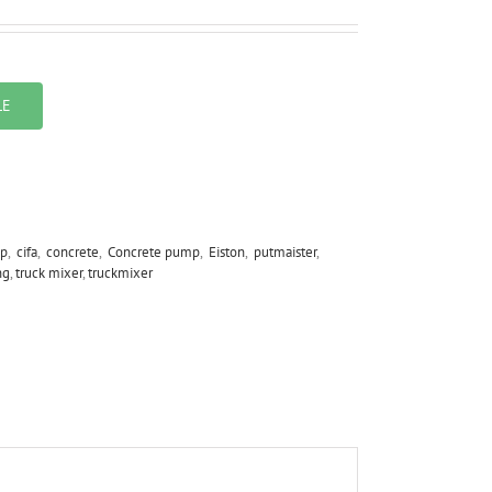
LE
p
,
cifa
,
concrete
,
Concrete pump
,
Eiston
,
putmaister
,
ng
,
truck mixer
,
truckmixer