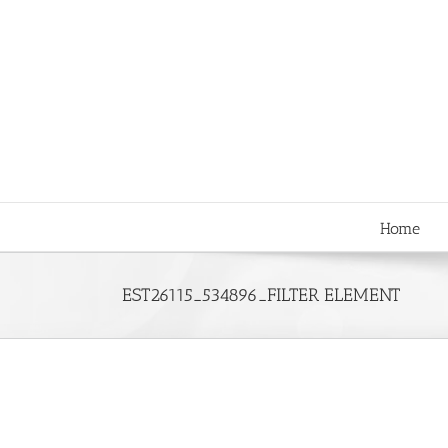
Skip
to
content
Home
EST26115_534896_FILTER ELEMENT