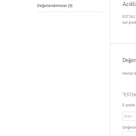
Açık
Değerlendirmeler (0)
EST2611
our pro
Değer
Henüz d
“EST26
E-posta 
Değerl