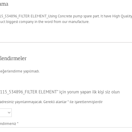
lama
5_534896_FILTER ELEMENT_Using Concrete pump spare part. It have High Quality. 
duct biggest company in the word from our manufacture.
lendirmeler
eğerlendirme yapılmadı.
115_534896_FILTER ELEMENT” için yorum yapan ilk kişi siz olun
adresiniz yayınlanmayacak.
Gerekli alanlar
*
ile işaretlenmişlerdir
endirmeniz
*