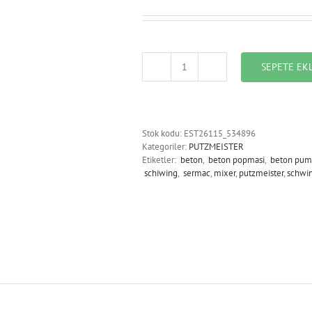
SEPETE EK
EST26115_534896_FILTER
ELEMENT
adet
Stok kodu:
EST26115_534896
Kategoriler:
PUTZMEISTER
Etiketler:
beton
,
beton popmasi
,
beton pum
schiwing
,
sermac
,
mixer
,
putzmeister
,
schwi