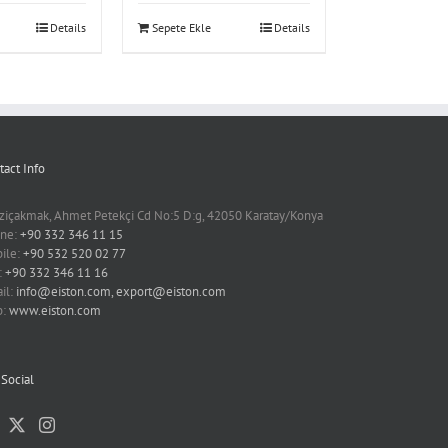
Details
Sepete Ekle
Details
tact Info
ziçakmak, Ahmet Petekçi Cd No:5 D:g, 42050 Karatay/Konya
ne:
+90 332 346 11 15
ile:
+90 532 520 02 77
:
+90 332 346 11 16
il:
info@eiston.com, export@eiston.com
b:
www.eiston.com
 Social