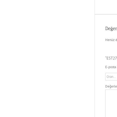
Değer
Henüz d
“EST27
E-posta 
Değerl