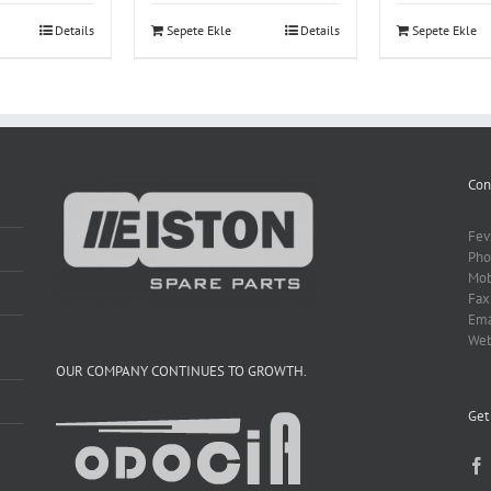
Details
Sepete Ekle
Details
Sepete Ekle
Con
Fev
Pho
Mob
Fax
Ema
We
OUR COMPANY CONTINUES TO GROWTH.
Get