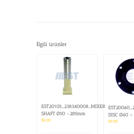
İlgili ürünler
EST20105_238340008_MIXER
EST20060_
SHAFT Ø50 -285mm
DISC Ø60 –
$
0.00
$
0.00