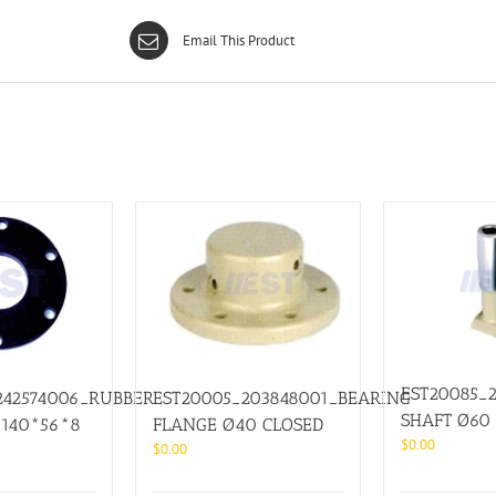
Email This Product
EST20085_
242574006_RUBBER
EST20005_203848001_BEARING
SHAFT Ø60
 140*56*8
FLANGE Ø40 CLOSED
$
0.00
$
0.00