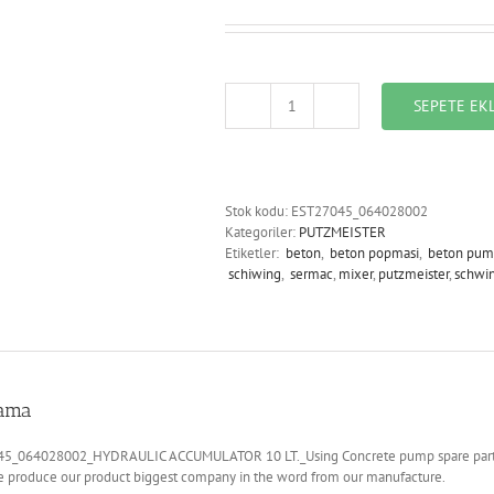
SEPETE EK
EST27045_064028002_HYDRAUL
ACCUMULATOR
10
LT.
adet
Stok kodu:
EST27045_064028002
Kategoriler:
PUTZMEISTER
Etiketler:
beton
,
beton popmasi
,
beton pum
schiwing
,
sermac
,
mixer
,
putzmeister
,
schwi
lama
5_064028002_HYDRAULIC ACCUMULATOR 10 LT._Using Concrete pump spare part. It 
We produce our product biggest company in the word from our manufacture.