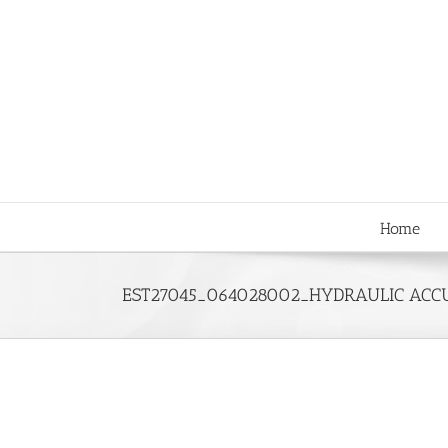
Skip
to
content
Home
EST27045_064028002_HYDRAULIC ACCU