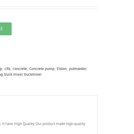
LE
IC
p
,
cifa
,
concrete
,
Concrete pump
,
Eiston
,
putmaister
,
ng
,
truck mixer
,
truckmixer
have High Quality. Our product made high quality