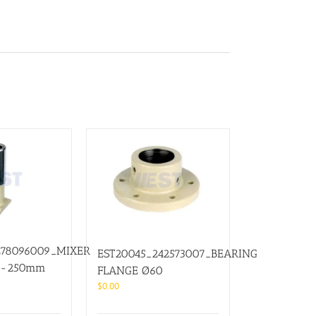
278096009_MIXER
EST20045_242573007_BEARING
 -250mm
FLANGE Ø60
$
0.00