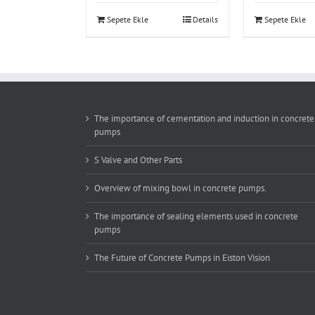
Sepete Ekle
Details
Sepete Ekle
The importance of cementation and induction in concrete
pumps
S Valve and Other Parts
Overview of mixing bowl in concrete pumps.
The importance of sealing elements used in concrete
pumps
The Future of Concrete Pumps in Eiston Vision