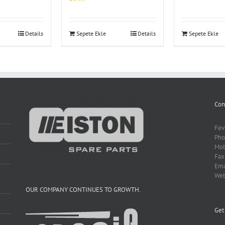
Details
Sepete Ekle
Details
Sepete Ekle
Con
Fev
Pho
Mob
Fax
Ema
We
OUR COMPANY CONTINUES TO GROWTH.
Get