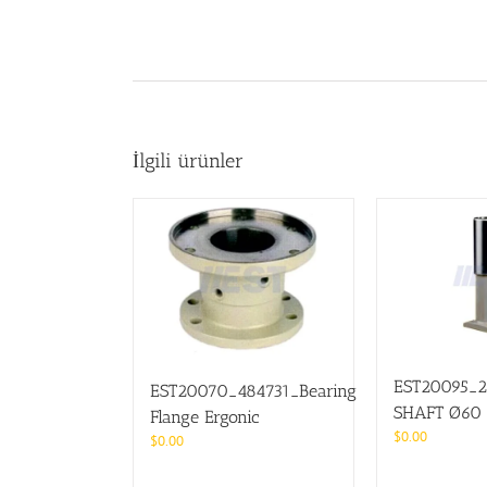
İlgili ürünler
EST20095_
EST20070_484731_Bearing
SHAFT Ø60
Flange Ergonic
$
0.00
$
0.00