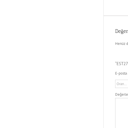
Değer
Henüz d
“EST27
E-posta 
Değerl