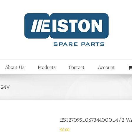
About Us
Products
Contact
Account
 24V
EST27095_067344000_4/2 W
$
0.00