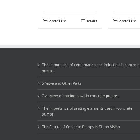
Sepete Ekle
Details
Sepete Ekle
The importance of cementation and induction in concrete
pumps
S Valve and Other Parts
Overview of mixing bowl in concrete pumps.
The importance of sealing elements used in concrete
pumps
The Future of Concrete Pumps in Eiston Vision