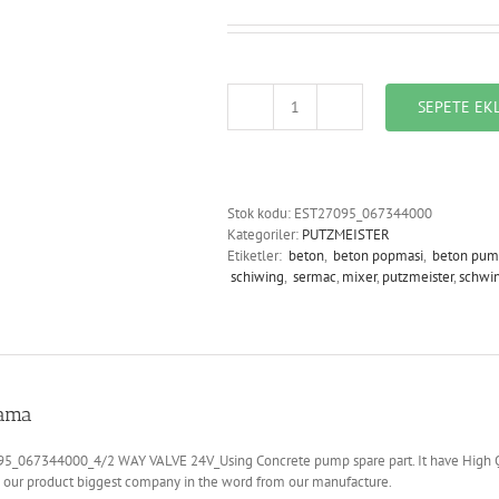
SEPETE EK
EST27095_067344000_4/2
WAY
VALVE
24V
adet
Stok kodu:
EST27095_067344000
Kategoriler:
PUTZMEISTER
Etiketler:
beton
,
beton popmasi
,
beton pum
schiwing
,
sermac
,
mixer
,
putzmeister
,
schwi
lama
5_067344000_4/2 WAY VALVE 24V_Using Concrete pump spare part. It have High Qua
 our product biggest company in the word from our manufacture.