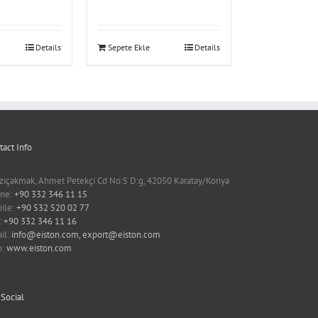
Details
Sepete Ekle
Details
tact Info
ziçakmak, Ahmet Petekçi Cd No:5 D:g, 42050 Karatay/Konya
ne:
+90 332 346 11 15
ile:
+90 532 520 02 77
:
+90 332 346 11 16
il:
info@eiston.com, export@eiston.com
b:
www.eiston.com
 Social