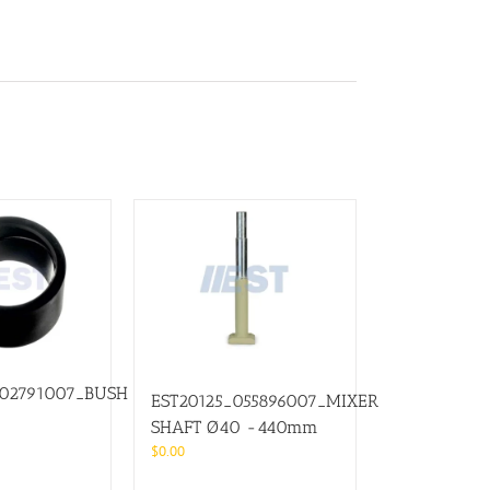
202791007_BUSH
EST20125_055896007_MIXER
SHAFT Ø40 -440mm
$
0.00