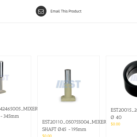
Email This Product
242465005_MIXER
EST20015_
 -345mm
Ø 40
EST20110_050755004_MIXER
$
0.00
SHAFT Ø45 -195mm
$
0.00