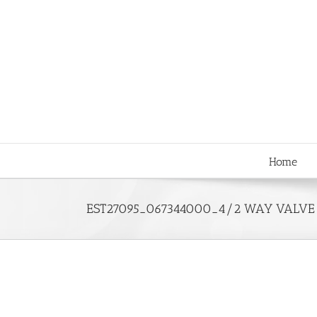
Skip
to
content
Home
EST27095_067344000_4/2 WAY VALVE