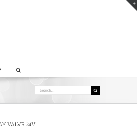
Search
for:
AY VALVE 24V