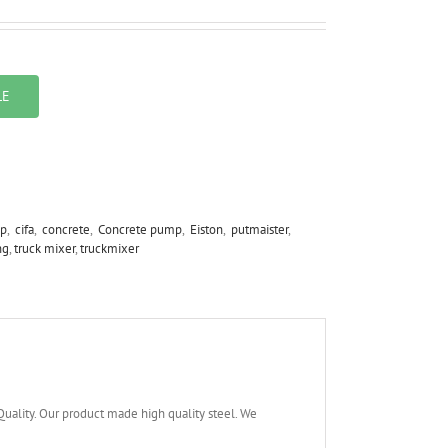
LE
p
,
cifa
,
concrete
,
Concrete pump
,
Eiston
,
putmaister
,
ng
,
truck mixer
,
truckmixer
lity. Our product made high quality steel. We