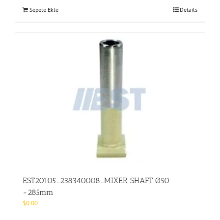
Sepete Ekle
Details
EST20105_238340008_MIXER SHAFT Ø50
-285mm
$
0.00