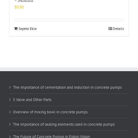
-345mm
$
0.00
Sepete Ekle
Details
The importance of cementation and induction in concrete pumps
S Valve and Other Parts
Overview of mixing bowl in concrete pumps.
The importance of sealing elements used in concrete pumps
The Future of Concrete Pumps in Eiston Vision