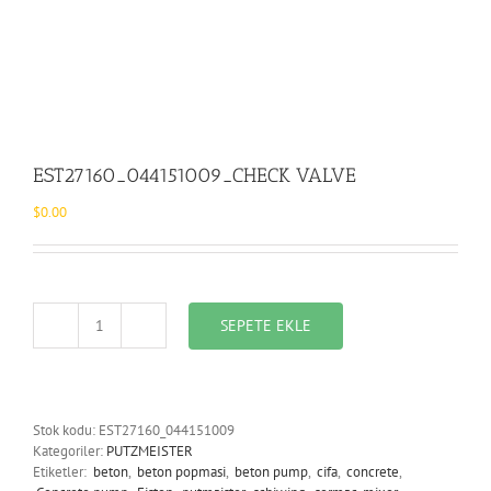
EST27160_044151009_CHECK VALVE
$
0.00
SEPETE EKLE
EST27160_044151009_CHECK
VALVE
adet
Stok kodu:
EST27160_044151009
Kategoriler:
PUTZMEISTER
Etiketler:
beton
,
beton popmasi
,
beton pump
,
cifa
,
concrete
,