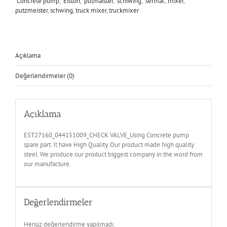
Concrete pump
,
Eiston
,
putmaister
,
schiwing
,
sermac
,
mixer
,
putzmeister
,
schwing
,
truck mixer
,
truckmixer
Açıklama
Değerlendirmeler (0)
Açıklama
EST27160_044151009_CHECK VALVE_Using Concrete pump
spare part. It have High Quality. Our product made high quality
steel. We produce our product biggest company in the word from
our manufacture.
Değerlendirmeler
Henüz değerlendirme yapılmadı.