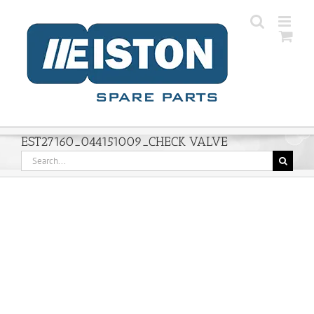
Skip
to
content
EST27160_044151009_CHECK VALVE
Search
for: