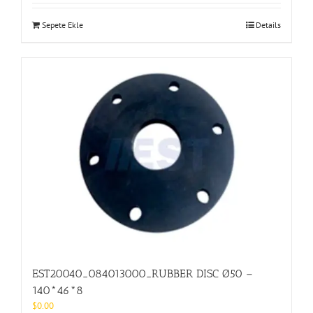
Sepete Ekle
Details
EST20040_084013000_RUBBER DISC Ø50 –
140*46*8
$
0.00