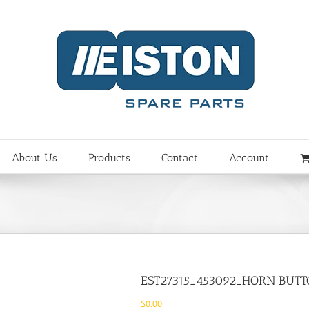
About Us
Products
Contact
Account
EST27315_453092_HORN BUT
$
0.00