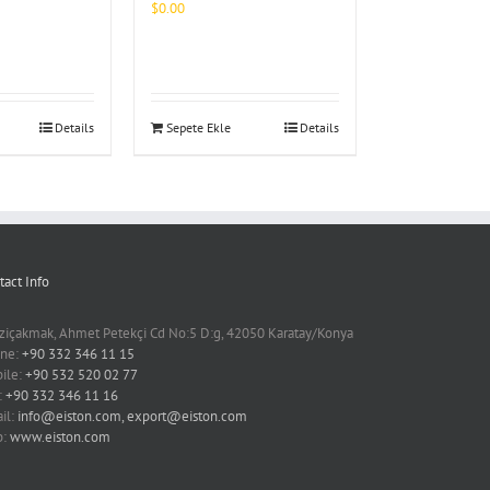
$
0.00
Details
Sepete Ekle
Details
tact Info
ziçakmak, Ahmet Petekçi Cd No:5 D:g, 42050 Karatay/Konya
ne:
+90 332 346 11 15
ile:
+90 532 520 02 77
:
+90 332 346 11 16
il:
info@eiston.com, export@eiston.com
b:
www.eiston.com