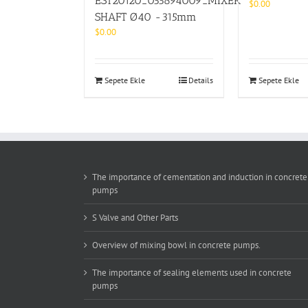
EST20120_055894009_MIXER
$
0.00
SHAFT Ø40 -315mm
$
0.00
Sepete Ekle
Details
Sepete Ekle
The importance of cementation and induction in concrete
pumps
S Valve and Other Parts
Overview of mixing bowl in concrete pumps.
The importance of sealing elements used in concrete
pumps