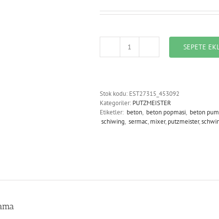
SEPETE EK
EST27315_453092_HORN
BUTTON
adet
Stok kodu:
EST27315_453092
Kategoriler:
PUTZMEISTER
Etiketler:
beton
,
beton popmasi
,
beton pum
schiwing
,
sermac
,
mixer
,
putzmeister
,
schwi
lama