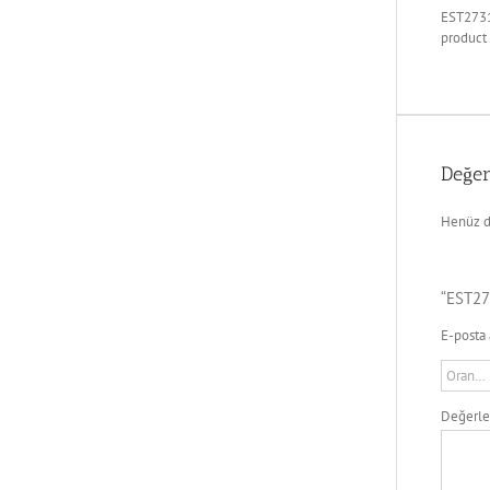
EST2731
product
Değer
Henüz d
“EST27
E-posta 
Değerl