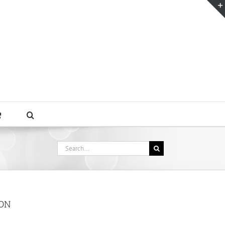
Search
for:
TON