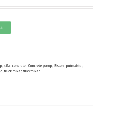
LE
p
,
cifa
,
concrete
,
Concrete pump
,
Eiston
,
putmaister
,
ng
,
truck mixer
,
truckmixer