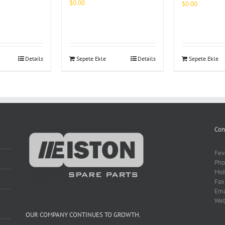
$
0.00
$
0.00
Details
Sepete Ekle
Details
Sepete Ekle
Con
Fev
Pho
Mob
Fax
Ema
We
OUR COMPANY CONTINUES TO GROWTH.