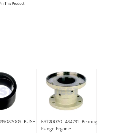
in This Product
235087005_BUSH
EST20070_484731_Bearing
Flange Ergonic