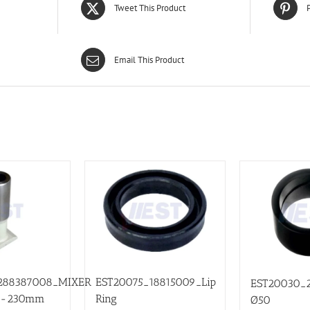
Tweet This Product
P
Email This Product
288387008_MIXER
EST20075_18815009_Lip
EST20030_
 -230mm
Ring
Ø50