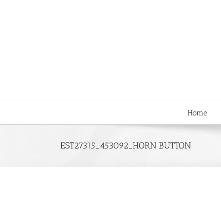
Skip
to
content
Home
EST27315_453092_HORN BUTTON