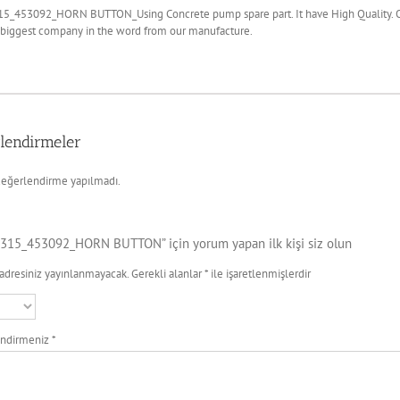
5_453092_HORN BUTTON_Using Concrete pump spare part. It have High Quality. Ou
 biggest company in the word from our manufacture.
lendirmeler
eğerlendirme yapılmadı.
315_453092_HORN BUTTON” için yorum yapan ilk kişi siz olun
adresiniz yayınlanmayacak.
Gerekli alanlar
*
ile işaretlenmişlerdir
endirmeniz
*