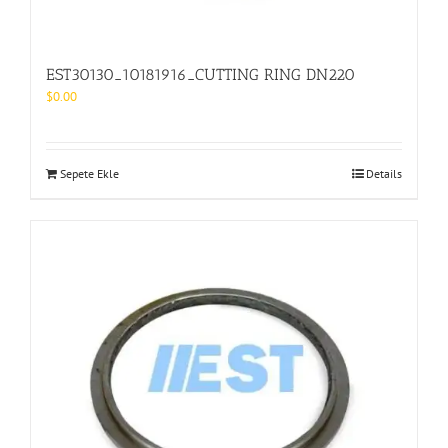
EST30130_10181916_CUTTING RING DN220
$
0.00
Sepete Ekle
Details