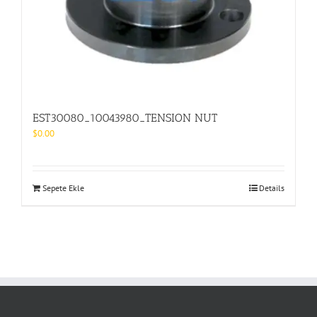
EST30080_10043980_TENSION NUT
$
0.00
Sepete Ekle
Details