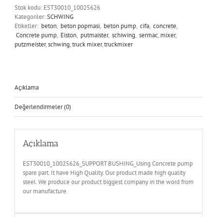
Stok kodu:
EST30010_10025626
Kategoriler:
SCHWING
Etiketler:
beton
,
beton popmasi
,
beton pump
,
cifa
,
concrete
,
Concrete pump
,
Eiston
,
putmaister
,
schiwing
,
sermac
,
mixer
,
putzmeister
,
schwing
,
truck mixer
,
truckmixer
Açıklama
Değerlendirmeler (0)
Açıklama
EST30010_10025626_SUPPORT BUSHING_Using Concrete pump
spare part. It have High Quality. Our product made high quality
steel. We produce our product biggest company in the word from
our manufacture.