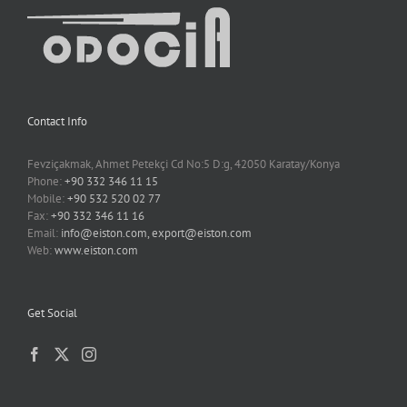
Contact Info
Fevziçakmak, Ahmet Petekçi Cd No:5 D:g, 42050 Karatay/Konya
Phone:
+90 332 346 11 15
Mobile:
+90 532 520 02 77
Fax:
+90 332 346 11 16
Email:
info@eiston.com, export@eiston.com
Web:
www.eiston.com
Get Social