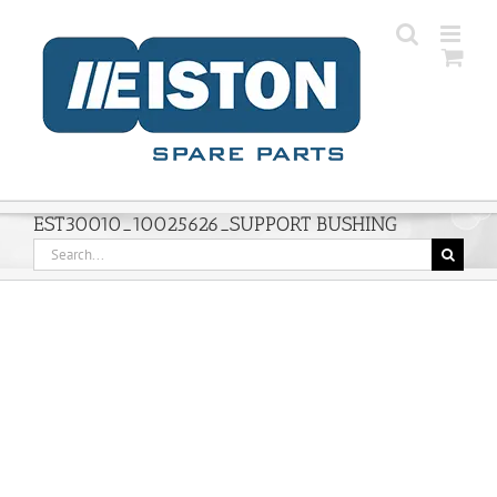
Skip
to
content
EST30010_10025626_SUPPORT BUSHING
Search
for: