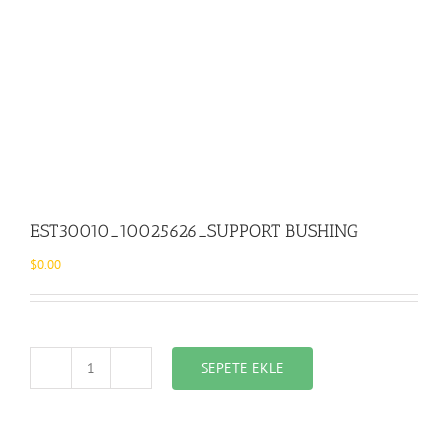
EST30010_10025626_SUPPORT BUSHING
$
0.00
SEPETE EKLE
EST30010_10025626_SUPPORT
BUSHING
adet