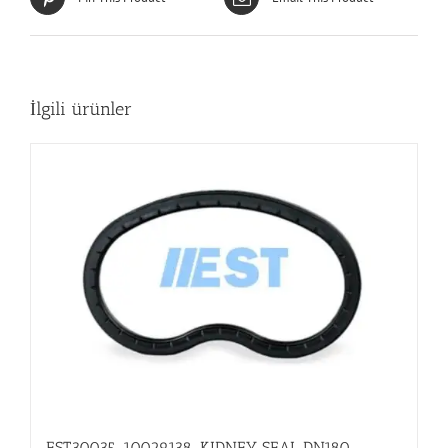
İlgili ürünler
EST30035_10029138_KIDNEY SEAL DN180