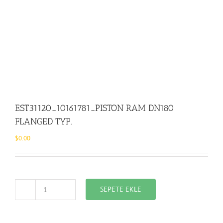
EST31120_10161781_PISTON RAM DN180
FLANGED TYP.
$
0.00
SEPETE EKLE
EST31120_10161781_PISTON
RAM
DN180
FLANGED