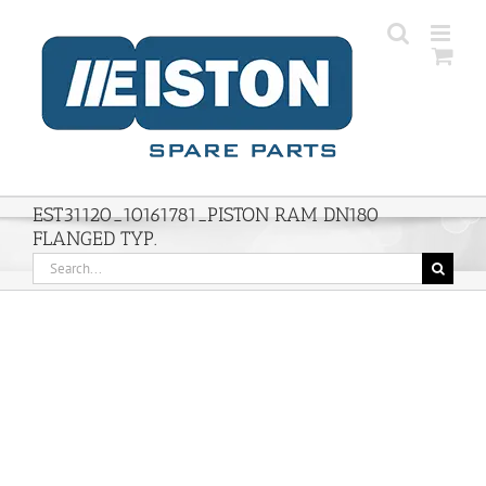
Skip
to
content
EST31120_10161781_PISTON RAM DN180
FLANGED TYP.
Search
for: