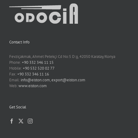
Contact Info
Fevziçakmak, Ahmet Petekçi Cd No:5 D:g, 42050 Karatay/Konya
Phone:
+90 332 346 11 15
Mobile:
+90 532 520 02 77
Fax:
+90 332 346 11 16
Email:
info@eiston.com, export@eiston.com
Web:
www.eiston.com
Get Social