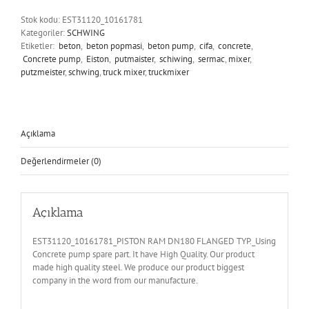
TYP.
Stok kodu:
EST31120_10161781
adet
Kategoriler:
SCHWING
Etiketler:
beton
,
beton popmasi
,
beton pump
,
cifa
,
concrete
,
Concrete pump
,
Eiston
,
putmaister
,
schiwing
,
sermac
,
mixer
,
putzmeister
,
schwing
,
truck mixer
,
truckmixer
Açıklama
Değerlendirmeler (0)
Açıklama
EST31120_10161781_PISTON RAM DN180 FLANGED TYP._Using
Concrete pump spare part. It have High Quality. Our product
made high quality steel. We produce our product biggest
company in the word from our manufacture.