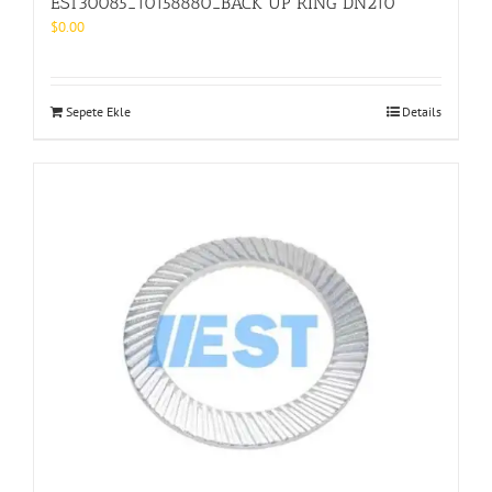
EST30085_10158880_BACK UP RING DN210
$
0.00
Sepete Ekle
Details