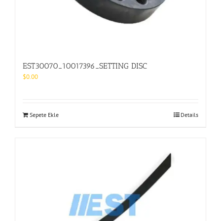
EST30070_10017396_SETTING DISC
$
0.00
Sepete Ekle
Details