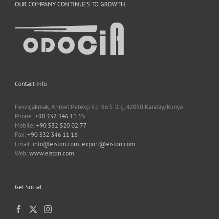
OUR COMPANY CONTINUES TO GROWTH.
Contact Info
Fevziçakmak, Ahmet Petekçi Cd No:5 D:g, 42050 Karatay/Konya
Phone:
+90 332 346 11 15
Mobile:
+90 532 520 02 77
Fax:
+90 332 346 11 16
Email:
info@eiston.com, export@eiston.com
Web:
www.eiston.com
Get Social