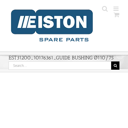
Skip
to
content
EST31200_10176361_GUIDE BUSHING Ø110/75
Search
for: