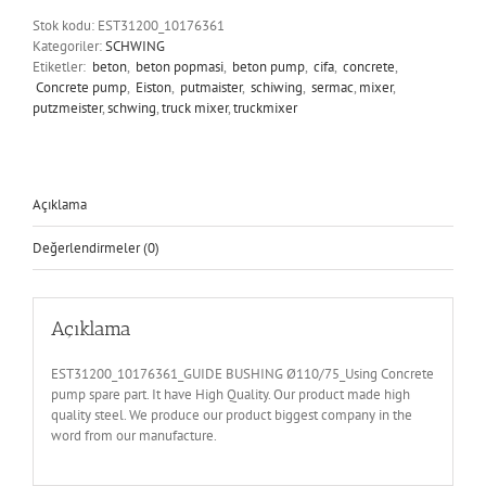
Stok kodu:
EST31200_10176361
Kategoriler:
SCHWING
Etiketler:
beton
,
beton popmasi
,
beton pump
,
cifa
,
concrete
,
Concrete pump
,
Eiston
,
putmaister
,
schiwing
,
sermac
,
mixer
,
putzmeister
,
schwing
,
truck mixer
,
truckmixer
Açıklama
Değerlendirmeler (0)
Açıklama
EST31200_10176361_GUIDE BUSHING Ø110/75_Using Concrete
pump spare part. It have High Quality. Our product made high
quality steel. We produce our product biggest company in the
word from our manufacture.