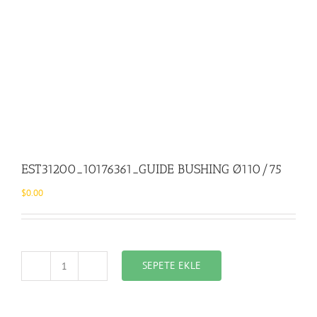
EST31200_10176361_GUIDE BUSHING Ø110/75
$
0.00
SEPETE EKLE
EST31200_10176361_GUIDE
BUSHING
Ø110/75
adet