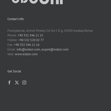
Contact Info
Fevziçakmak, Ahmet Petekçi Cd No:5 D:g, 42050 Karatay/Konya
Phone:
+90 332 346 11 15
Mobile:
+90 532 520 02 77
Fax:
+90 332 346 11 16
Email:
info@eiston.com, export@eiston.com
Web:
www.eiston.com
Get Social