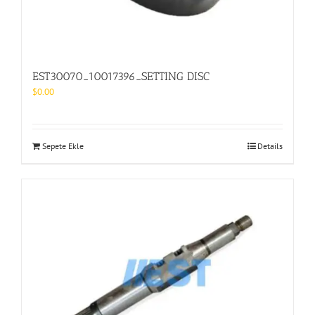
EST30070_10017396_SETTING DISC
$
0.00
Sepete Ekle
Details