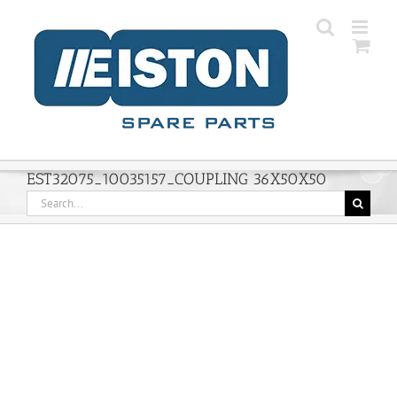
Skip
to
content
EST32075_10035157_COUPLING 36X50X50
Search
for: