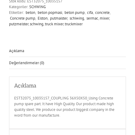
Stok kodu:
EST32075_10035157
Kategoriler:
SCHWING
Etiketler:
beton
,
beton popmasi
,
beton pump
,
cifa
,
concrete
,
Concrete pump
,
Eiston
,
putmaister
,
schiwing
,
sermac
,
mixer
,
putzmeister
,
schwing
,
truck mixer
,
truckmixer
Açıklama
Değerlendirmeler (0)
Açıklama
EST32075_10035157_COUPLING 36X50X50_Using Concrete
pump spare part. It have High Quality. Our product made high
quality steel. We produce our product biggest company in the
word from our manufacture.