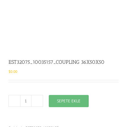
EST32075_10035157_COUPLING 36X50X50
$
0.00
SEPETE EKLE
EST32075_10035157_COUPLING
36X50X50
adet