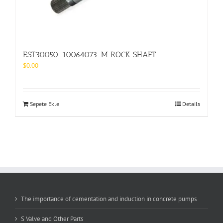
EST30050_10064073_M ROCK SHAFT
$
0.00
Sepete Ekle
Details
The importance of cementation and induction in concrete pumps
S Valve and Other Parts