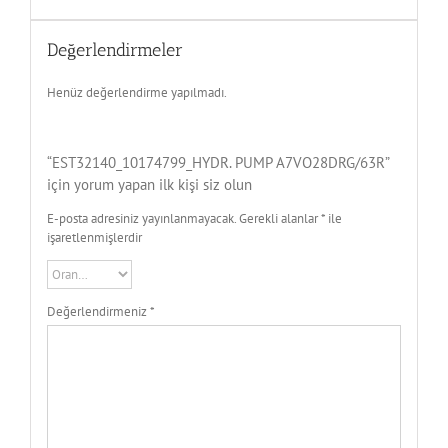
Değerlendirmeler
Henüz değerlendirme yapılmadı.
“EST32140_10174799_HYDR. PUMP A7VO28DRG/63R”
için yorum yapan ilk kişi siz olun
E-posta adresiniz yayınlanmayacak.
Gerekli alanlar
*
ile
işaretlenmişlerdir
Değerlendirmeniz
*