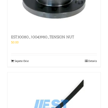
EST30080_10043980_TENSION NUT
$
0.00
Sepete Ekle
Details