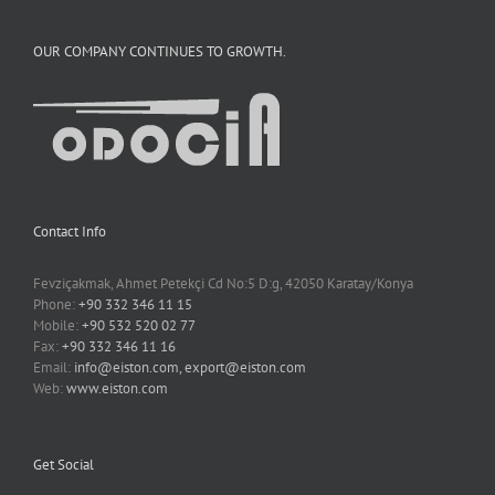
OUR COMPANY CONTINUES TO GROWTH.
Contact Info
Fevziçakmak, Ahmet Petekçi Cd No:5 D:g, 42050 Karatay/Konya
Phone:
+90 332 346 11 15
Mobile:
+90 532 520 02 77
Fax:
+90 332 346 11 16
Email:
info@eiston.com, export@eiston.com
Web:
www.eiston.com
Get Social