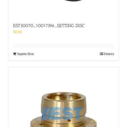
EST30070_10017396_SETTING DISC
$
0.00
Sepete Ekle
Details