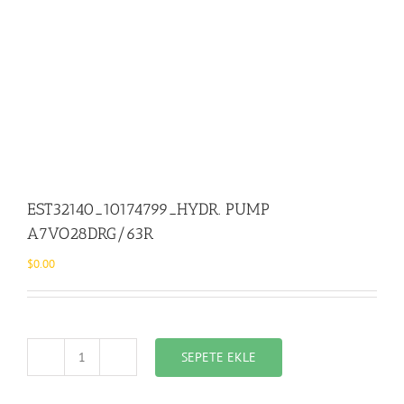
EST32140_10174799_HYDR. PUMP
A7VO28DRG/63R
$
0.00
SEPETE EKLE
EST32140_10174799_HYDR.
PUMP
A7VO28DRG/63R