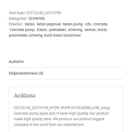
adet
Stok kodu:
EST32140_10174799
Kategoriler:
SCHWING
Etiketler:
beton
,
beton popmasi
,
beton pump
,
cifa
,
concrete
,
Concrete pump
,
Eiston
,
putmaister
,
schiwing
,
sermac
,
mixer
,
putzmeister
,
schwing
,
truck mixer
,
truckmixer
Açıklama
Değerlendirmeler (0)
Açıklama
EST32140_10174799_HYDR. PUMP A7VO28DRG/63R_Using
Concrete pump spare part. It have High Quality. Our product
made high quality steel. We produce our product biggest
company in the word from our manufacture.