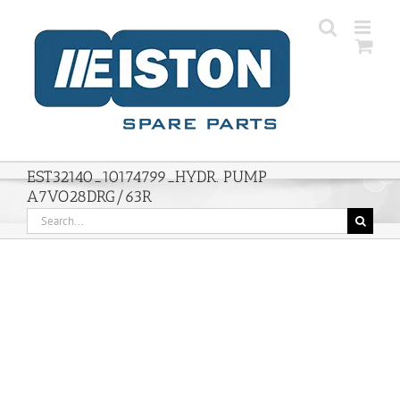
Skip
to
content
EST32140_10174799_HYDR. PUMP
A7VO28DRG/63R
Search
for: