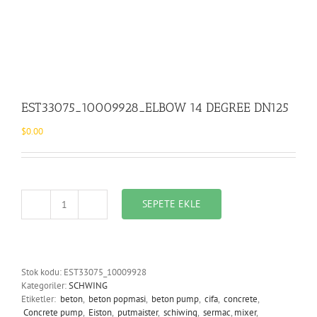
EST33075_10009928_ELBOW 14 DEGREE DN125
$
0.00
SEPETE EKLE
EST33075_10009928_ELBOW
14
DEGREE
DN125
adet
Stok kodu:
EST33075_10009928
Kategoriler:
SCHWING
Etiketler:
beton
,
beton popmasi
,
beton pump
,
cifa
,
concrete
,
Concrete pump
,
Eiston
,
putmaister
,
schiwing
,
sermac
,
mixer
,