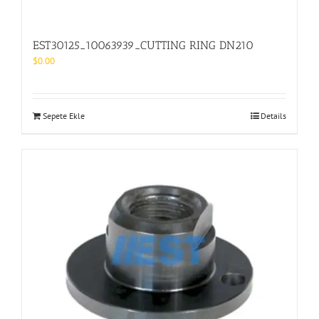
EST30125_10063939_CUTTING RING DN210
$
0.00
Sepete Ekle
Details