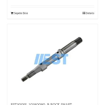
Sepete Ekle
Details
EST30055_10180090_B ROCK SHAFT