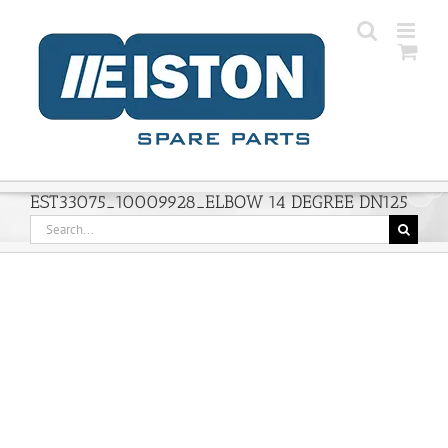
Skip
to
content
EST33075_10009928_ELBOW 14 DEGREE DN125
Search
for: