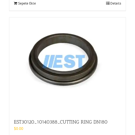
Sepete Ekle
Details
EST30120_10140388_CUTTING RING DN180
$
0.00