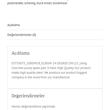
putzmeister
,
schwing
,
truck mixer
,
truckmixer
Açıklama
Değerlendirmeler (0)
Açıklama
EST33075_10009928_ELBOW 14 DEGREE DN125_Using
Concrete pump spare part. It have High Quality. Our product
made high quality steel. We produce our product biggest
company in the word from our manufacture.
Değerlendirmeler
Henüz değerlendirme yapılmadı.