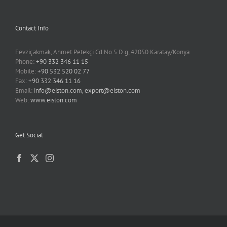
Contact Info
Fevziçakmak, Ahmet Petekçi Cd No:5 D:g, 42050 Karatay/Konya
Phone:
+90 332 346 11 15
Mobile:
+90 532 520 02 77
Fax:
+90 332 346 11 16
Email:
info@eiston.com, export@eiston.com
Web:
www.eiston.com
Get Social