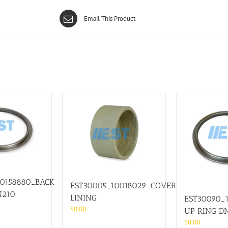
Email This Product
10158880_BACK
EST30005_10018029_COVER
N210
LINING
EST30090_1
$
0.00
UP RING D
$
0.00