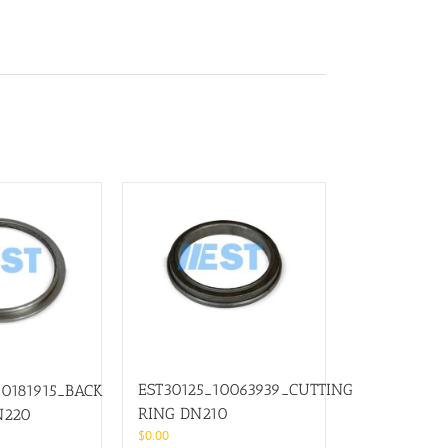
EST30125_10063939_CUTTING
0181915_BACK
RING DN210
N220
$
0.00