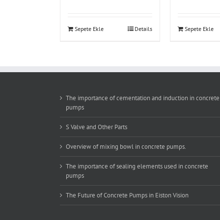
Sepete Ekle
Details
Sepete Ekle
The importance of cementation and induction in concrete
pumps
S Valve and Other Parts
Overview of mixing bowl in concrete pumps.
The importance of sealing elements used in concrete
pumps
The Future of Concrete Pumps in Eiston Vision