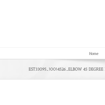
Skip
to
content
Home
EST33095_10014526_ELBOW 45 DEGREE 