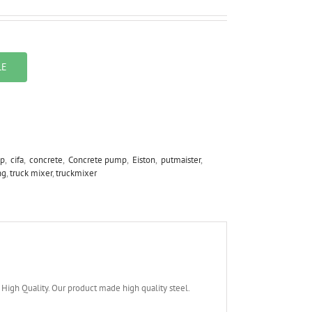
LE
p
,
cifa
,
concrete
,
Concrete pump
,
Eiston
,
putmaister
,
ng
,
truck mixer
,
truckmixer
h Quality. Our product made high quality steel.