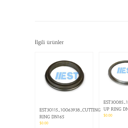
İlgili ürünler
EST30085_
UP RING D
EST30115_10063938_CUTTING
$
0.00
RING DN165
$
0.00