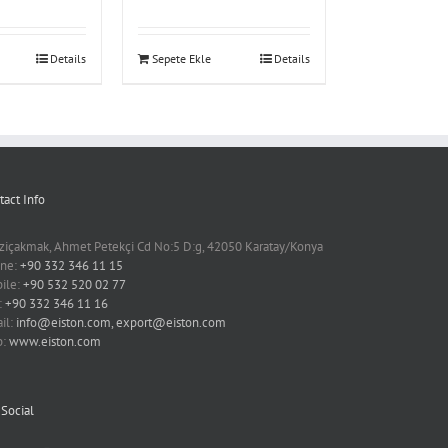
Details
Sepete Ekle
Details
tact Info
ziçakmak, Ahmet Petekçi Cd No:5 D:g, 42050 Karatay/Konya
ne:
+90 332 346 11 15
ile:
+90 532 520 02 77
:
+90 332 346 11 16
il:
info@eiston.com, export@eiston.com
b:
www.eiston.com
 Social