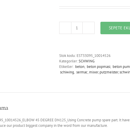
SEPETE EK
EST33095_10014526_ELBOW
45
DEGREE
DN125
adet
Stok kodu:
EST33095_10014526
Kategoriler:
SCHWING
Etiketler:
beton
,
beton popmasi
,
beton pum
schiwing
,
sermac
,
mixer
,
putzmeister
,
schwi
lama
5_10014526_ELBOW 45 DEGREE DN125_Using Concrete pump spare part. It have Hig
uce our product biggest company in the word from our manufacture.