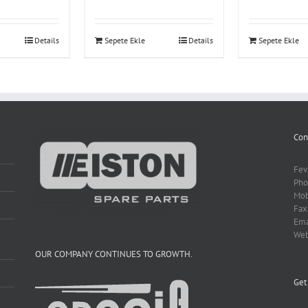
Details
Sepete Ekle
Details
Sepete Ekle
Con
Fev
Pho
Mob
Fax
Ema
We
OUR COMPANY CONTINUES TO GROWTH.
Get