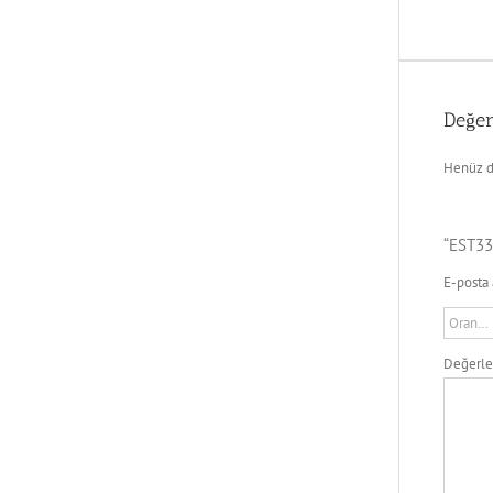
Değer
Henüz d
“EST33
E-posta 
Değerl