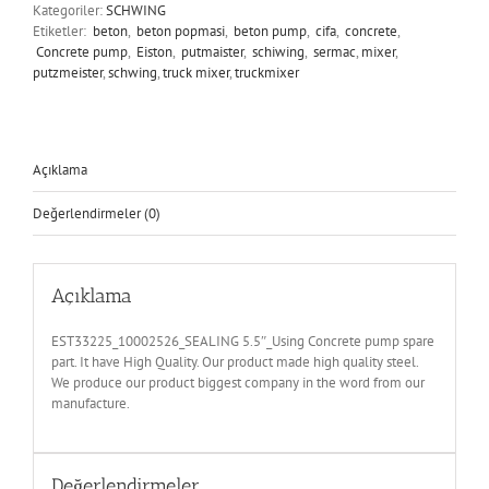
Kategoriler:
SCHWING
Etiketler:
beton
,
beton popmasi
,
beton pump
,
cifa
,
concrete
,
Concrete pump
,
Eiston
,
putmaister
,
schiwing
,
sermac
,
mixer
,
putzmeister
,
schwing
,
truck mixer
,
truckmixer
Açıklama
Değerlendirmeler (0)
Açıklama
EST33225_10002526_SEALING 5.5″_Using Concrete pump spare
part. It have High Quality. Our product made high quality steel.
We produce our product biggest company in the word from our
manufacture.
Değerlendirmeler