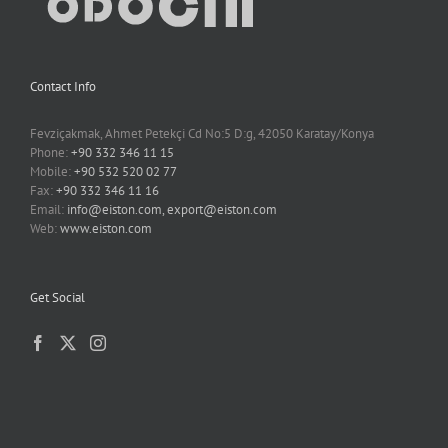
Contact Info
Fevziçakmak, Ahmet Petekçi Cd No:5 D:g, 42050 Karatay/Konya
Phone:
+90 332 346 11 15
Mobile:
+90 532 520 02 77
Fax:
+90 332 346 11 16
Email:
info@eiston.com, export@eiston.com
Web:
www.eiston.com
Get Social