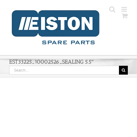
Skip
to
content
EST33225_10002526_SEALING 5.5″
Search
for: