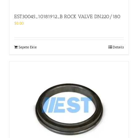
EST30045_10181912_B ROCK VALVE DN220/180
$
0.00
Sepete Ekle
Details