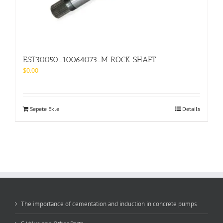
EST30050_10064073_M ROCK SHAFT
$
0.00
Sepete Ekle
Details
The importance of cementation and induction in concrete pumps