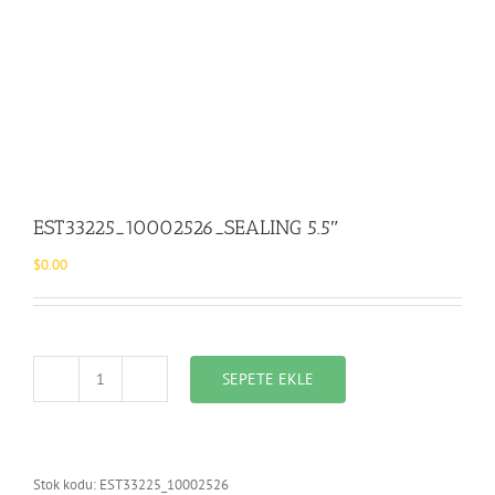
EST33225_10002526_SEALING 5.5″
$
0.00
SEPETE EKLE
EST33225_10002526_SEALING
5.5"
adet
Stok kodu:
EST33225_10002526