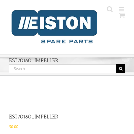
Skip
to
content
EST70160_IMPELLER
Search
for:
EST70160_IMPELLER
$
0.00