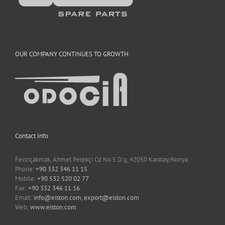
OUR COMPANY CONTINUES TO GROWTH.
Contact Info
Fevziçakmak, Ahmet Petekçi Cd No:5 D:g, 42050 Karatay/Konya
Phone:
+90 332 346 11 15
Mobile:
+90 532 520 02 77
Fax:
+90 332 346 11 16
Email:
info@eiston.com, export@eiston.com
Web:
www.eiston.com