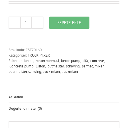
SEPETE EKLE
EST70160_IMPELLER
adet
Stok kodu:
EST70160
Kategoriler:
TRUCK MIXER
Etiketler:
beton
,
beton popmasi
,
beton pump
,
cifa
,
concrete
,
Concrete pump
,
Eiston
,
putmaister
,
schiwing
,
sermac
,
mixer
,
putzmeister
,
schwing
,
truck mixer
,
truckmixer
Açıklama
Değerlendirmeler (0)