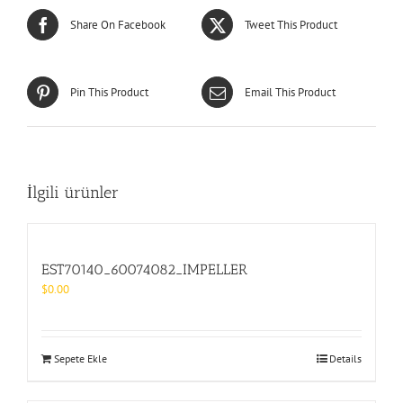
Share On Facebook
Tweet This Product
Pin This Product
Email This Product
İlgili ürünler
EST70140_60074082_IMPELLER
$
0.00
Sepete Ekle
Details