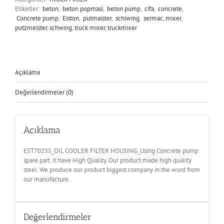
Etiketler:
beton
,
beton popmasi
,
beton pump
,
cifa
,
concrete
,
Concrete pump
,
Eiston
,
putmaister
,
schiwing
,
sermac
,
mixer
,
putzmeister
,
schwing
,
truck mixer
,
truckmixer
Açıklama
Değerlendirmeler (0)
Açıklama
EST70235_OIL COOLER FILTER HOUSING_Using Concrete pump
spare part. It have High Quality. Our product made high quality
steel. We produce our product biggest company in the word from
our manufacture.
Değerlendirmeler