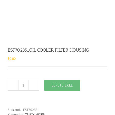
EST70235_OIL COOLER FILTER HOUSING
$
0.00
SEPETE EKLE
EST70235_OIL
COOLER
FILTER
HOUSING
adet
Stok kodu:
EST70235
Kategoriler:
TRUCK MIXER