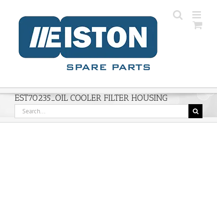
Skip
to
content
EST70235_OIL COOLER FILTER HOUSING
Search
for: