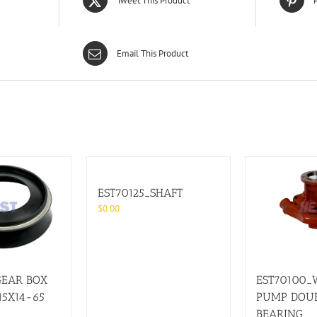
Tweet This Product
P
Email This Product
EST70125_SHAFT
$
0.00
GEAR BOX
EST70100_
15X14-65
PUMP DOU
BEARING