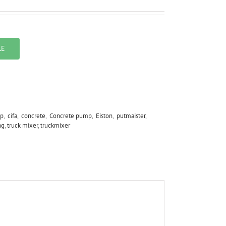
LE
p
,
cifa
,
concrete
,
Concrete pump
,
Eiston
,
putmaister
,
ng
,
truck mixer
,
truckmixer