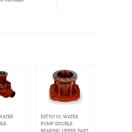
in This Product
WATER
EST70110_WATER
BLE
PUMP DOUBLE
BEARING UPPER PART