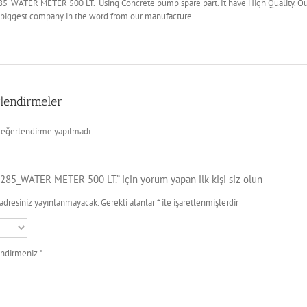
5_WATER METER 500 LT._Using Concrete pump spare part. It have High Quality. Our
 biggest company in the word from our manufacture.
lendirmeler
eğerlendirme yapılmadı.
285_WATER METER 500 LT.” için yorum yapan ilk kişi siz olun
adresiniz yayınlanmayacak.
Gerekli alanlar
*
ile işaretlenmişlerdir
endirmeniz
*