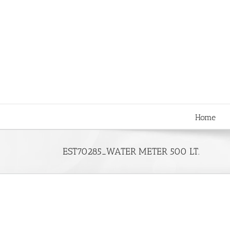
Skip
to
content
Home
EST70285_WATER METER 500 LT.