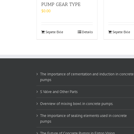
PUMP GEAR TYPE
$
0.00
Sepete Ekle
Details
Sepete Ekle
The importance of cementation and induction in concrete
pumps
S Valve and Other Parts
Overview of mixing bowl in concrete pumps.
The importance of sealing elements used in concrete
pumps
The Future of Concrete Pumps in Eiston Vision