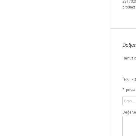
EST7028
product
Değer
Henüz d
“EST70
E-posta 
Değerl