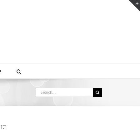
Search
for:
LT.