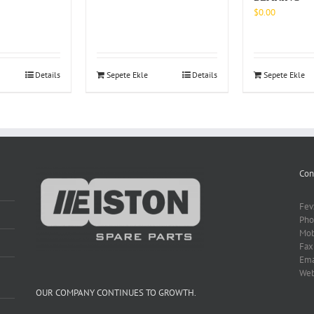
$
0.00
Details
Sepete Ekle
Details
Sepete Ekle
Con
Fev
Pho
Mob
Fax
Ema
We
OUR COMPANY CONTINUES TO GROWTH.