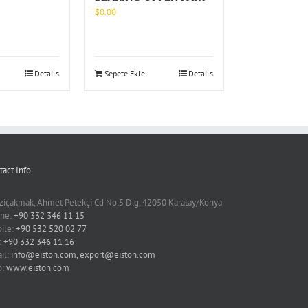
$
0.00
Details
Sepete Ekle
Details
tact Info
ziçakmak, Ahmet Petekçi Cd No:5 D:g, 42050 Karatay/Konya
ne:
+90 332 346 11 15
ile:
+90 532 520 02 77
:
+90 332 346 11 16
il:
info@eiston.com, export@eiston.com
b:
www.eiston.com