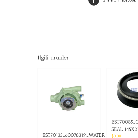
Share On Facebook
İlgili ürünler
EST70085_
SEAL 145X2
EST70135_60078319_WATER
$
0.00