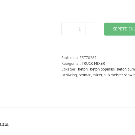
SEPETE EK
EST70285_WATER
METER
500
LT.
adet
Stok kodu:
EST70285
Kategoriler:
TRUCK MIXER
Etiketler:
beton
,
beton popmasi
,
beton pum
schiwing
,
sermac
,
mixer
,
putzmeister
,
schwi
lama