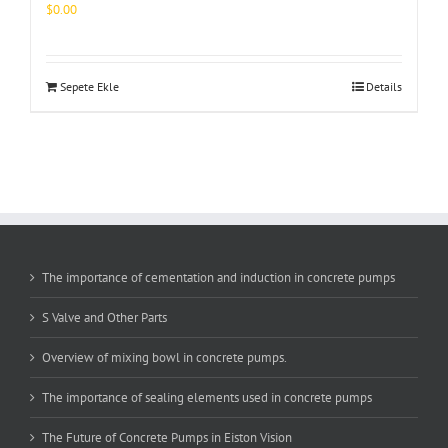
$
0.00
Sepete Ekle
Details
The importance of cementation and induction in concrete pumps
S Valve and Other Parts
Overview of mixing bowl in concrete pumps.
The importance of sealing elements used in concrete pumps
The Future of Concrete Pumps in Eiston Vision