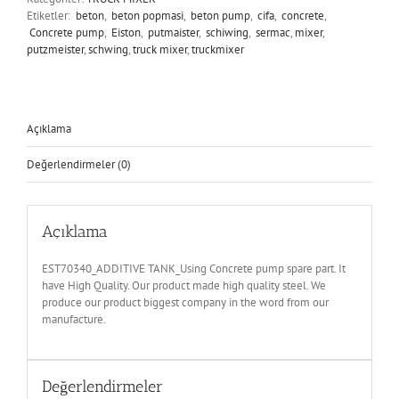
Etiketler:
beton
,
beton popmasi
,
beton pump
,
cifa
,
concrete
,
Concrete pump
,
Eiston
,
putmaister
,
schiwing
,
sermac
,
mixer
,
putzmeister
,
schwing
,
truck mixer
,
truckmixer
Açıklama
Değerlendirmeler (0)
Açıklama
EST70340_ADDITIVE TANK_Using Concrete pump spare part. It
have High Quality. Our product made high quality steel. We
produce our product biggest company in the word from our
manufacture.
Değerlendirmeler