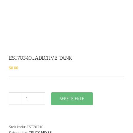
EST70340_ADDITIVE TANK
$
0.00
SEPETE EKLE
EST70340_ADDITIVE
TANK
adet
Stok kodu:
EST70340
Kategoriler:
TRUCK MIXER