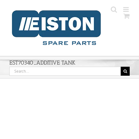
Skip
to
content
EST70340_ADDITIVE TANK
Search
for: