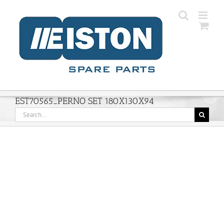
Skip
to
content
EST70565_PERNO SET 180X130X94
Search
for: