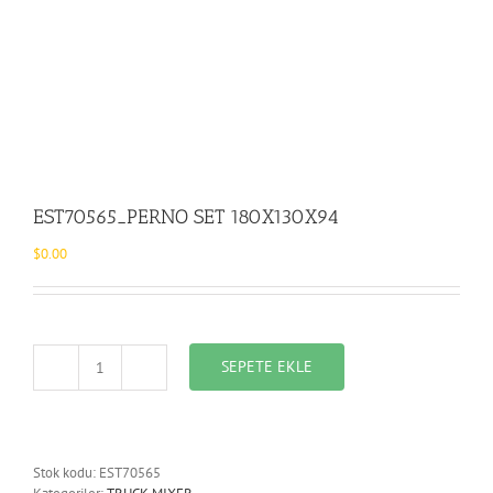
EST70565_PERNO SET 180X130X94
$
0.00
SEPETE EKLE
EST70565_PERNO
SET
180X130X94
adet
Stok kodu:
EST70565