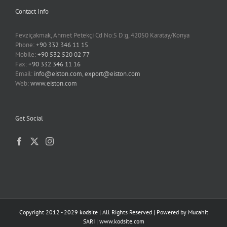
Contact Info
Fevziçakmak, Ahmet Petekçi Cd No:5 D:g, 42050 Karatay/Konya
Phone:
+90 332 346 11 15
Mobile:
+90 532 520 02 77
Fax:
+90 332 346 11 16
Email:
info@eiston.com, export@eiston.com
Web:
www.eiston.com
Get Social
Copyright 2012 - 2029 kodsite | All Rights Reserved | Powered by
Mucahit
SARI
|
www.kodsite.com