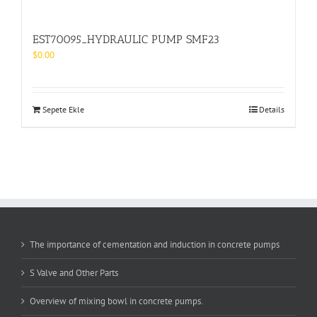
EST70095_HYDRAULIC PUMP SMF23
$
0.00
Sepete Ekle
Details
The importance of cementation and induction in concrete pumps
S Valve and Other Parts
Overview of mixing bowl in concrete pumps.