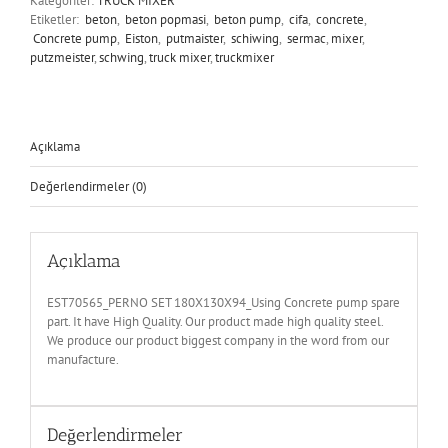
Kategoriler:
TRUCK MIXER
Etiketler:
beton
,
beton popmasi
,
beton pump
,
cifa
,
concrete
,
Concrete pump
,
Eiston
,
putmaister
,
schiwing
,
sermac
,
mixer
,
putzmeister
,
schwing
,
truck mixer
,
truckmixer
Açıklama
Değerlendirmeler (0)
Açıklama
EST70565_PERNO SET 180X130X94_Using Concrete pump spare
part. It have High Quality. Our product made high quality steel.
We produce our product biggest company in the word from our
manufacture.
Değerlendirmeler