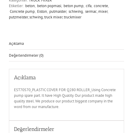
Kategoriler:
TRUCK MIXER
Etiketler:
beton
,
beton popmasi
,
beton pump
,
cifa
,
concrete
,
Concrete pump
,
Eiston
,
putmaister
,
schiwing
,
sermac
,
mixer
,
putzmeister
,
schwing
,
truck mixer
,
truckmixer
Açıklama
Değerlendirmeler (0)
Açıklama
EST70570_PLASTIC COVER FOR Q280 ROLLER_Using Concrete
pump spare part. It have High Quality. Our product made high
quality steel. We produce our product biggest company in the
word from our manufacture.
Değerlendirmeler