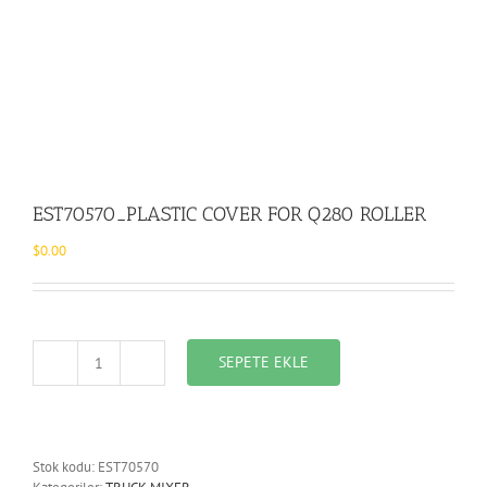
EST70570_PLASTIC COVER FOR Q280 ROLLER
$
0.00
SEPETE EKLE
EST70570_PLASTIC
COVER
FOR
Q280
ROLLER
Stok kodu:
EST70570
adet