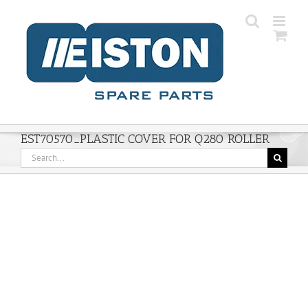
Skip
to
content
EST70570_PLASTIC COVER FOR Q280 ROLLER
Search
for: