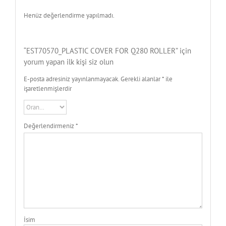
Henüz değerlendirme yapılmadı.
“EST70570_PLASTIC COVER FOR Q280 ROLLER” için
yorum yapan ilk kişi siz olun
E-posta adresiniz yayınlanmayacak.
Gerekli alanlar
*
ile
işaretlenmişlerdir
Değerlendirmeniz
*
İsim