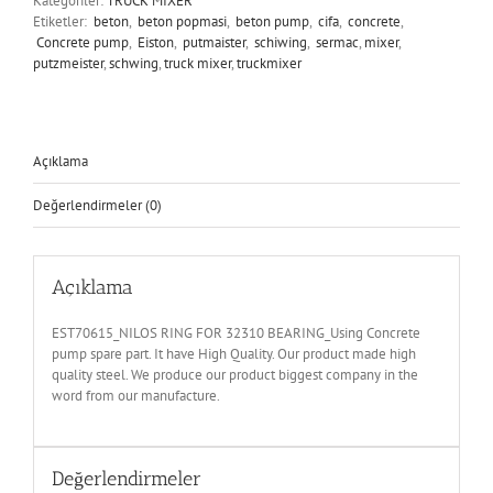
Kategoriler:
TRUCK MIXER
Etiketler:
beton
,
beton popmasi
,
beton pump
,
cifa
,
concrete
,
Concrete pump
,
Eiston
,
putmaister
,
schiwing
,
sermac
,
mixer
,
putzmeister
,
schwing
,
truck mixer
,
truckmixer
Açıklama
Değerlendirmeler (0)
Açıklama
EST70615_NILOS RING FOR 32310 BEARING_Using Concrete
pump spare part. It have High Quality. Our product made high
quality steel. We produce our product biggest company in the
word from our manufacture.
Değerlendirmeler