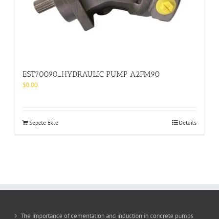
EST70090_HYDRAULIC PUMP A2FM90
$
0.00
Sepete Ekle
Details
The importance of cementation and induction in concrete pumps