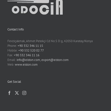
Contact Info
Fevziçakmak, Ahmet Petekçi Cd No:5 D:g, 42050 Karatay/Konya
Phone:
+90 332 346 11 15
Mobile:
+90 532 520 02 77
Fax:
+90 332 346 11 16
Email:
info@eiston.com, export@eiston.com
Web:
www.eiston.com
Get Social