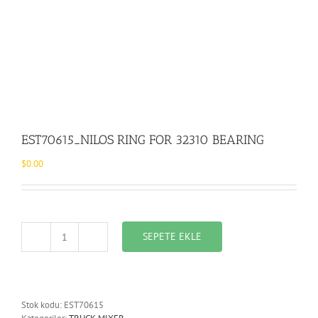
EST70615_NILOS RING FOR 32310 BEARING
$
0.00
SEPETE EKLE
EST70615_NILOS
RING
FOR
32310
BEARING
Stok kodu:
EST70615
adet