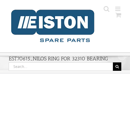
Skip
to
content
EST70615_NILOS RING FOR 32310 BEARING
Search
for: