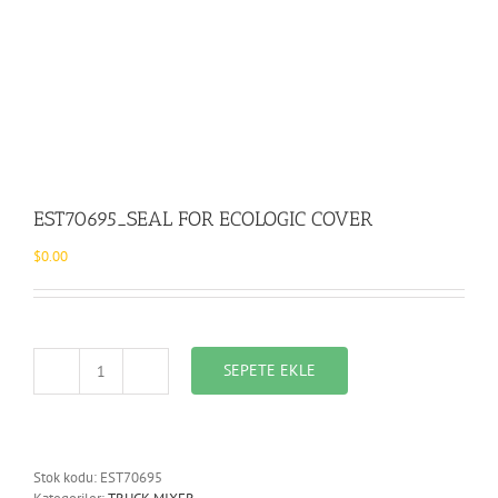
EST70695_SEAL FOR ECOLOGIC COVER
$
0.00
SEPETE EKLE
EST70695_SEAL
FOR
ECOLOGIC
COVER
adet
Stok kodu:
EST70695