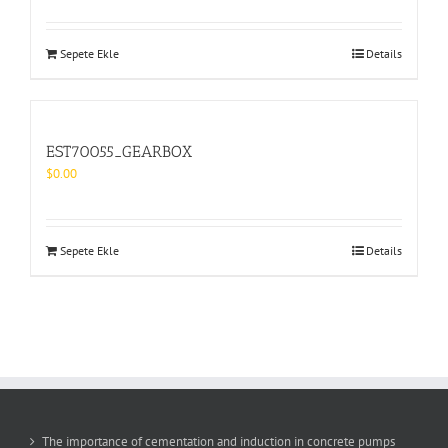
Sepete Ekle
Details
EST70055_GEARBOX
$
0.00
Sepete Ekle
Details
The importance of cementation and induction in concrete pumps