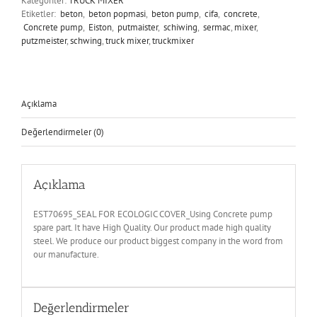
Kategoriler:
TRUCK MIXER
Etiketler:
beton
,
beton popmasi
,
beton pump
,
cifa
,
concrete
,
Concrete pump
,
Eiston
,
putmaister
,
schiwing
,
sermac
,
mixer
,
putzmeister
,
schwing
,
truck mixer
,
truckmixer
Açıklama
Değerlendirmeler (0)
Açıklama
EST70695_SEAL FOR ECOLOGIC COVER_Using Concrete pump
spare part. It have High Quality. Our product made high quality
steel. We produce our product biggest company in the word from
our manufacture.
Değerlendirmeler