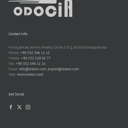
Contact Info
Fevziçakmak, Ahmet Petekçi Cd No:5 D:g, 42050 Karatay/Konya
Phone:
+90 332 346 11 15
Mobile:
+90 532 520 02 77
Fax:
+90 332 346 11 16
Email:
info@eiston.com, export@eiston.com
Web:
www.eiston.com
Get Social