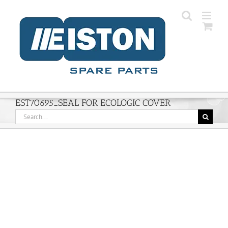
Skip
to
content
EST70695_SEAL FOR ECOLOGIC COVER
Search
for: