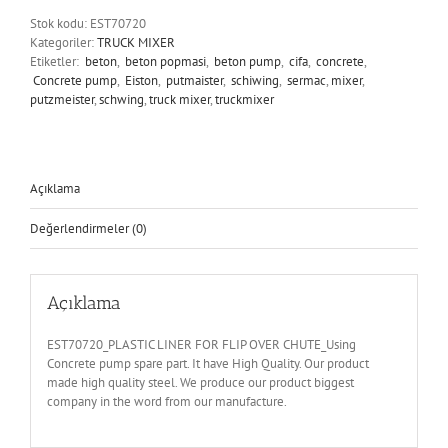
OVER
Stok kodu:
EST70720
CHUTE
Kategoriler:
TRUCK MIXER
adet
Etiketler:
beton
,
beton popmasi
,
beton pump
,
cifa
,
concrete
,
Concrete pump
,
Eiston
,
putmaister
,
schiwing
,
sermac
,
mixer
,
putzmeister
,
schwing
,
truck mixer
,
truckmixer
Açıklama
Değerlendirmeler (0)
Açıklama
EST70720_PLASTIC LINER FOR FLIP OVER CHUTE_Using
Concrete pump spare part. It have High Quality. Our product
made high quality steel. We produce our product biggest
company in the word from our manufacture.