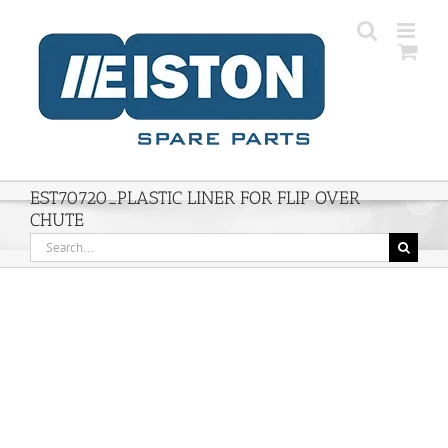
Skip
to
content
EST70720_PLASTIC LINER FOR FLIP OVER
CHUTE
Search
for: