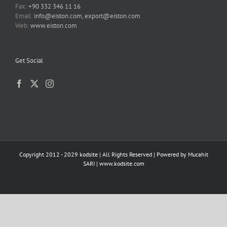
Fax:
+90 332 346 11 16
Email:
info@eiston.com, export@eiston.com
Web:
www.eiston.com
Get Social
Copyright 2012 - 2029 kodsite | All Rights Reserved | Powered by
Mucahit
SARI
|
www.kodsite.com