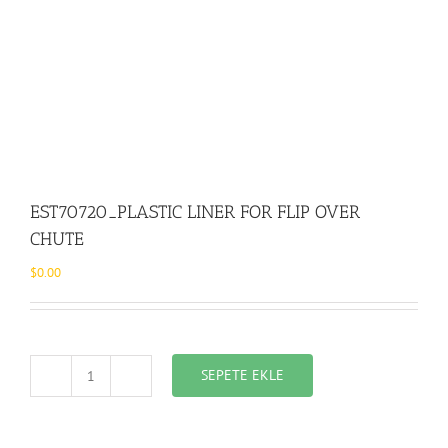
EST70720_PLASTIC LINER FOR FLIP OVER
CHUTE
$
0.00
SEPETE EKLE
EST70720_PLASTIC
LINER
FOR
FLIP