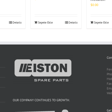
$
0.00
Details
Sepete Ekle
Details
Sepete Ekle
Con
Fev
Pho
Mob
Fax
Ema
We
OUR COMPANY CONTINUES TO GROWTH.
Get