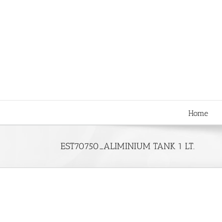
Skip
to
content
Home
EST70750_ALIMINIUM TANK 1 LT.