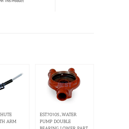
in This Product
CHUTE
EST70105_WATER
TH ARM
PUMP DOUBLE
BEARING LOWER PART