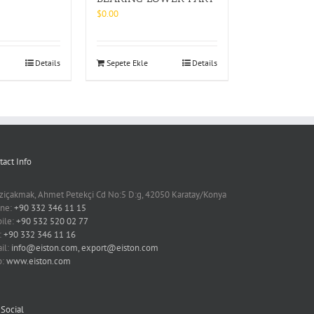
$
0.00
Details
Sepete Ekle
Details
tact Info
ziçakmak, Ahmet Petekçi Cd No:5 D:g, 42050 Karatay/Konya
ne:
+90 332 346 11 15
ile:
+90 532 520 02 77
:
+90 332 346 11 16
il:
info@eiston.com, export@eiston.com
b:
www.eiston.com
 Social