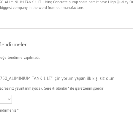
0_ALIMINIUM TANK 1 LT._Using Concrete pump spare part. It have High Quality. Ou
 biggest company in the word from our manufacture.
lendirmeler
eğerlendirme yapılmadı.
750_ALIMINIUM TANK 1 LT.” için yorum yapan ilk kişi siz olun
adresiniz yayınlanmayacak.
Gerekli alanlar
*
ile işaretlenmişlerdir
endirmeniz
*