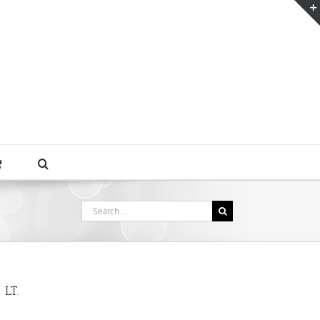
Search
for:
LT.