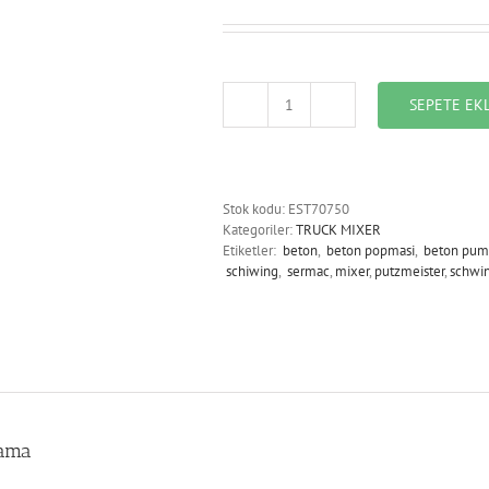
SEPETE EK
EST70750_ALIMINIUM
TANK
1
LT.
adet
Stok kodu:
EST70750
Kategoriler:
TRUCK MIXER
Etiketler:
beton
,
beton popmasi
,
beton pum
schiwing
,
sermac
,
mixer
,
putzmeister
,
schwi
lama