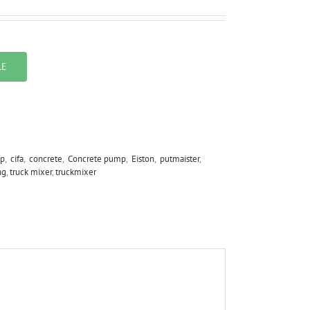
LE
p
,
cifa
,
concrete
,
Concrete pump
,
Eiston
,
putmaister
,
ng
,
truck mixer
,
truckmixer