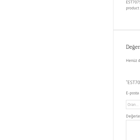
EST7075
product
Değer
Henüz d
“EST70
E-posta 
Değerl