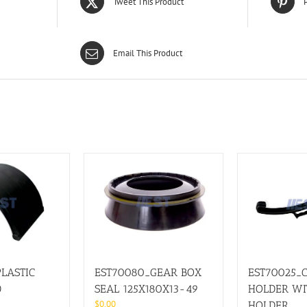
Tweet This Product
P
Email This Product
LASTIC
EST70080_GEAR BOX
EST70025_
D
SEAL 125X180X13-49
HOLDER WI
$
0.00
HOLDER