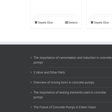
Sepete Ekle
Details
Sepete Ekle
The importance of cementation and induction in concrete
pumps
S Valve and Other Parts
Overview of mixing bowl in concrete pumps.
The importance of sealing elements used in concrete
pumps
The Future of Concrete Pumps in Eiston Vision