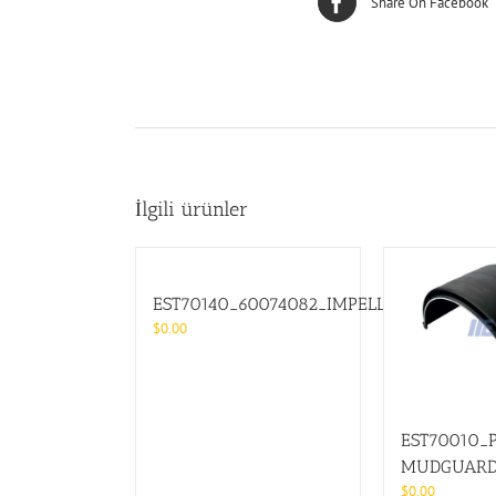
Share On Facebook
İlgili ürünler
EST70140_60074082_IMPELLER
$
0.00
EST70010_P
MUDGUAR
$
0.00