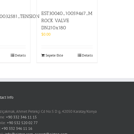
EST30040_10059467_M
10032581_TENSION
ROCK VALVE
DN210x180
$
0.00
Details
Sepete Ekle
Details
tact Info
ziçakmak, Ahmet Petekçi Cd No:5 D:g, 42050 Karatay/Konya
ne:
+90 332 346 11 15
ile:
+90 532 520 02 77
:
+90 332 346 11 16