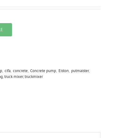
LE
p
,
cifa
,
concrete
,
Concrete pump
,
Eiston
,
putmaister
,
ng
,
truck mixer
,
truckmixer