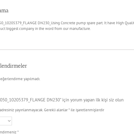
lama
0_10205379_FLANGE DN230_Using Concrete pump spare part. It have High Quality.
duct biggest company in the word from our manufacture.
lendirmeler
eğerlendirme yapılmadı.
050_10205379_FLANGE DN230” için yorum yapan ilk kişi siz olun
adresiniz yayınlanmayacak.
Gerekli alanlar
*
ile işaretlenmişlerdir
endirmeniz
*