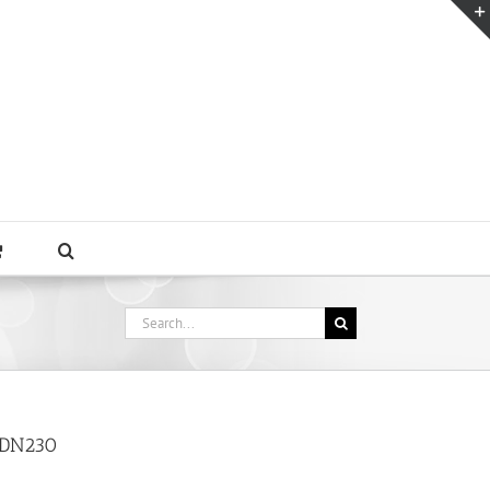
Search
for:
 DN230