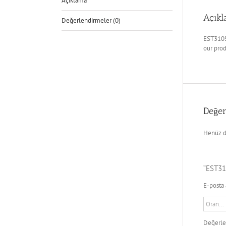
Açıklama
Açık
Değerlendirmeler (0)
EST3105
our pro
Değer
Henüz d
“EST31
E-posta 
Değerl