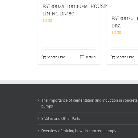
EST30025_10018046_HOUSING
LINING DN180
EST30070_1
$
0.00
DISC
$
0.00
Sepete Ekle
Details
Sepete Ekle
The importance of cementation and induction in concrete
pumps
S Valve and Other Parts
Overview of mixing bowl in concrete pumps.