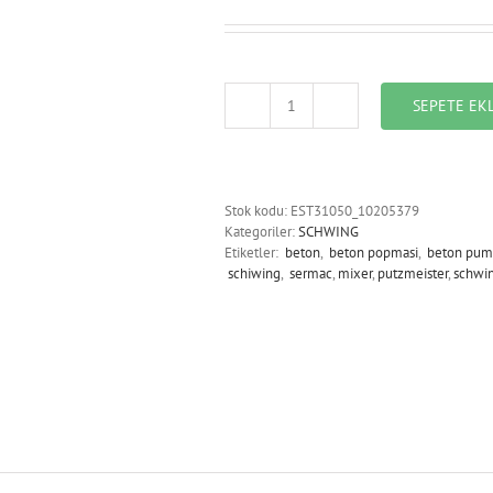
SEPETE EK
EST31050_10205379_FLANGE
DN230
adet
Stok kodu:
EST31050_10205379
Kategoriler:
SCHWING
Etiketler:
beton
,
beton popmasi
,
beton pum
schiwing
,
sermac
,
mixer
,
putzmeister
,
schwi