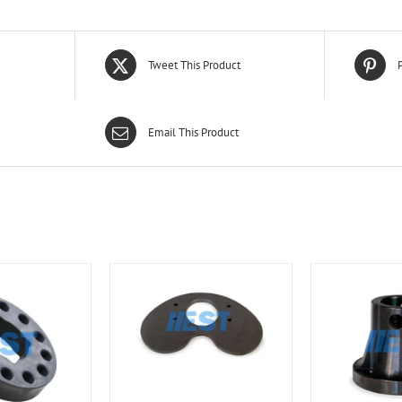
Tweet This Product
P
Email This Product