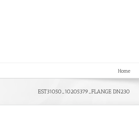
Skip
to
content
Home
EST31050_10205379_FLANGE DN230