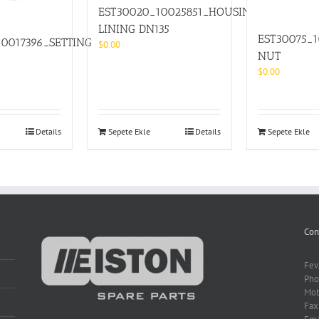
EST30020_10025851_HOUSING
LINING DN135
EST30075_
0017396_SETTING
$
0.00
NUT
$
0.00
Details
Sepete Ekle
Details
Sepete Ekle
Con
Fev
Pho
Mob
Fax