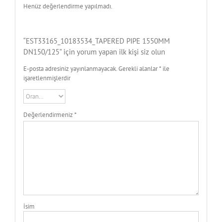
Henüz değerlendirme yapılmadı.
“EST33165_10183534_TAPERED PIPE 1550MM
DN150/125” için yorum yapan ilk kişi siz olun
E-posta adresiniz yayınlanmayacak.
Gerekli alanlar
*
ile
işaretlenmişlerdir
Değerlendirmeniz
*
İsim