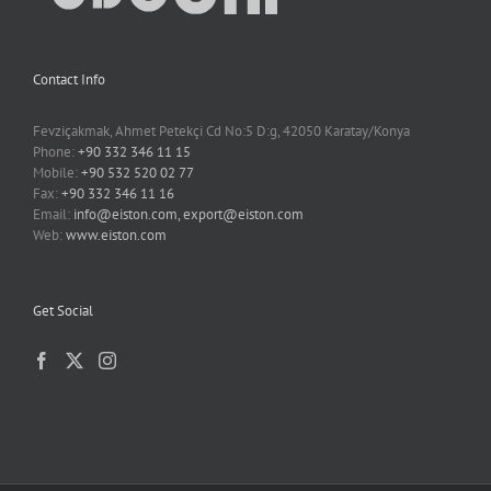
Contact Info
Fevziçakmak, Ahmet Petekçi Cd No:5 D:g, 42050 Karatay/Konya
Phone:
+90 332 346 11 15
Mobile:
+90 532 520 02 77
Fax:
+90 332 346 11 16
Email:
info@eiston.com, export@eiston.com
Web:
www.eiston.com
Get Social