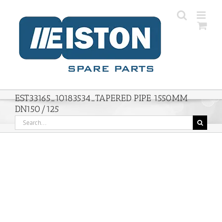
Skip
to
content
EST33165_10183534_TAPERED PIPE 1550MM
DN150/125
Search
for: