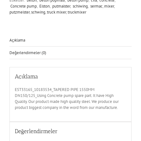
Etiketler:
beton
,
beton popmasi
,
beton pump
,
cifa
,
concrete
,
Concrete pump
,
Eiston
,
putmaister
,
schiwing
,
sermac
,
mixer
,
putzmeister
,
schwing
,
truck mixer
,
truckmixer
Açıklama
Değerlendirmeler (0)
Açıklama
EST33165_10183534_TAPERED PIPE 1550MM
DN150/125_Using Concrete pump spare part. It have High
Quality. Our product made high quality steel. We produce our
product biggest company in the word from our manufacture.
Değerlendirmeler