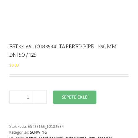
EST33165_10183534_TAPERED PIPE 1550MM
DN150/125
$
0.00
SEPETE EKLE
EST33165_10183534_TAPERED
PIPE
1550MM
DN150/125
adet
Stok kodu:
EST33165_10183534
Kategoriler:
SCHWING