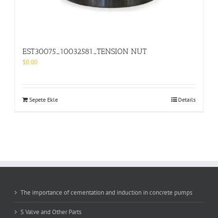
EST30075_10032581_TENSION NUT
$
0.00
Sepete Ekle
Details
The importance of cementation and induction in concrete pumps
S Valve and Other Parts