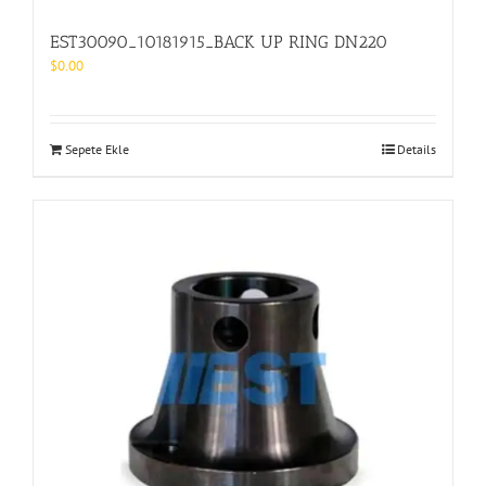
EST30090_10181915_BACK UP RING DN220
$
0.00
Sepete Ekle
Details